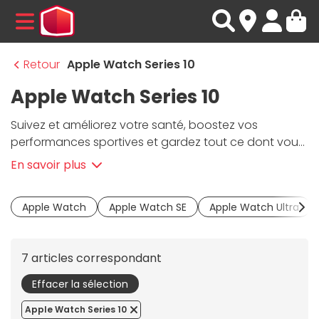
MENU
Retour
Apple Watch Series 10
Apple Watch Series 10
Suivez et améliorez votre santé, boostez vos
performances sportives et gardez tout ce dont vous
avez besoin à portée de main avec l'
Apple Watch 10
En savoir plus
Series
. Cette
montre connectée Apple
fait un bon
technologique par rapport à la précédente. Elle
Apple Watch
Apple Watch SE
Apple Watch Ultra
combine un design ultra-moderne, des capteurs de
santé de pointe et des fonctionnalités innovantes
pour répondre aux attentes des nomades et des
7 articles correspondant
sportifs. Dotée d'un
écran Retina bord à bord
,
l'Apple Watch 10 offre une lisibilité exceptionnelle sur
Effacer la sélection
vos données santé, vos appels, vos messages ou
Apple Watch Series 10
vos applications, accessibles directement depuis