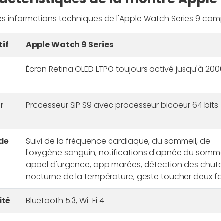
s informations techniques de l'Apple Watch Series 9 comp
if
Apple Watch 9 Series
Écran Retina OLED LTPO toujours activé jusqu'à 2000
r
Processeur SiP S9 avec processeur bicoeur 64 bits
de
Suivi de la fréquence cardiaque, du sommeil, de
l'oxygène sanguin, notifications d'apnée du somme
appel d'urgence, app marées, détection des chutes
nocturne de la température, geste toucher deux fo
ité
Bluetooth 5.3, Wi-Fi 4