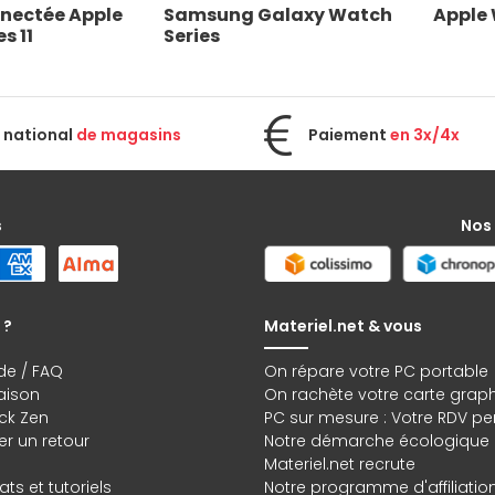
nectée Apple 
Samsung Galaxy Watch 
Apple 
s 11
Series
 national
de magasins
Paiement
en 3x/4x
s
Nos
 ?
Materiel.net & vous
de / FAQ
On répare votre PC portable
raison
On rachète votre carte grap
ck Zen
PC sur mesure : Votre RDV pe
r un retour
Notre démarche écologique
Materiel.net recrute
ts et tutoriels
Notre programme d'affiliatio