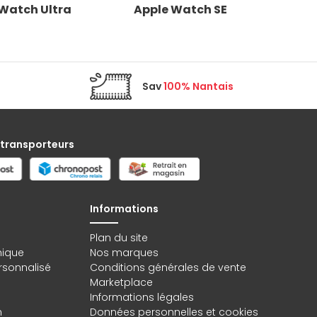
Watch Ultra
Apple Watch SE
A
Sav
100% Nantais
 transporteurs
Informations
Plan du site
hique
Nos marques
rsonnalisé
Conditions générales de vente
Marketplace
Informations légales
n
Données personnelles
et
cookies