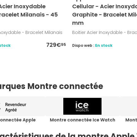
 Acier Inoxydable
Cellular - Acier Inoxyd
racelet Milanais - 45
Graphite - Bracelet Mi
mm
Inoxydable - Bracelet Milanais
Boitier Acier Inoxydable - Brac
729€
95
stock
Dispo web :
En stock
rques Montre connectée
connectée Apple
Montre connectée Ice Watch
Mont
actéristiques de la montre Apple