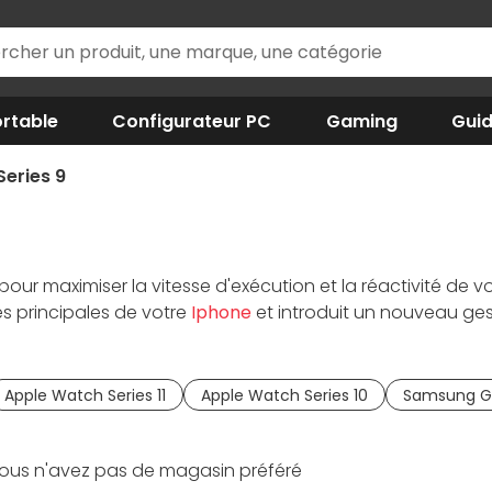
rtable
Configurateur PC
Gaming
Gui
eries 9
pour maximiser la vitesse d'exécution et la réactivité de v
s principales de votre
Iphone
et introduit un nouveau gest
son écran plus lumineux grâce à un écran Rétina OLED LTPO
uotidiennes n'a jamais été aussi simple. Vous n'arrivez pa
montre intelligente
qui correspond parfaitement à vos be
Apple Watch Series 11
Apple Watch Series 10
Samsung G
ous n'avez pas de magasin préféré