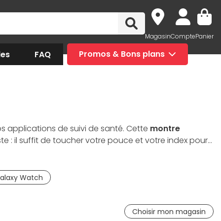
Magasin
Compte
Panier
des
FAQ
Promos & Bons plans
os applications de suivi de santé. Cette
montre
e : il suffit de toucher votre pouce et votre index pour
 allant jusqu'à 2000 nits et des
capteurs de santé
s à vous décider dans votre choix ? Contactez nos
soins.
alaxy Watch
Choisir mon magasin