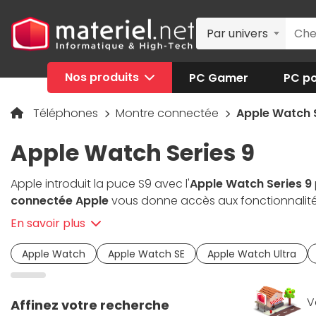
Par univers
Nos produits
PC Gamer
PC po
Téléphones
Montre connectée
Apple Watch S
Apple Watch Series 9
Apple introduit la puce S9 avec l'
Apple Watch Series 9
connectée Apple
vous donne accès aux fonctionnalité
répondre à vos appels et gérer vos notifications. Avec 
En savoir plus
plus performants, suivre votre santé et vos activités q
spécialistes qui vous accompagneront pour trouver la
Apple Watch
Apple Watch SE
Apple Watch Ultra
V
Affinez votre recherche