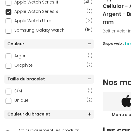
(49)
Apple Watch Series 11
Cellular -
(3)
Apple Watch Series 9
Argent - B
(13)
Apple Watch Ultra
mm
(16)
Samsung Galaxy Watch
Boitier Acier 
Couleur
Dispo web :
En 
(1)
Argent
(2)
Graphite
Taille du bracelet
Nos ma
(1)
S/M
(2)
Unique
Couleur du bracelet
Montre 
Les car
Voir uniquement les produits