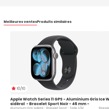
Meilleures ventes
Produits similaires
10/10
Apple Watch Series 11 GPS - Aluminium Gris 
Ice 
sidéral  - Bracelet Sport Noir - 46 mm - 
Taille S/M
Aluminium Gris sidéral - Bracelet Sport - Taille S/M
Bracele