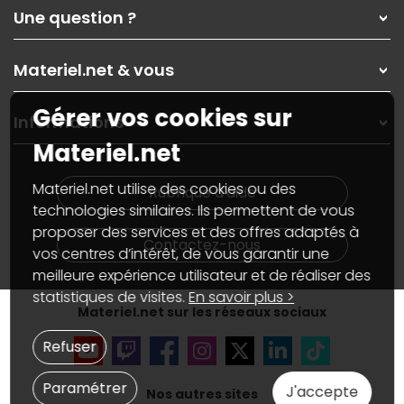
Qui sommes-nous ?
Une question ?
Nos services
Les magasins Materiel.net
Rubrique d'aide / FAQ
Nos solutions pour les pros
Materiel.net & vous
Paiement, livraison
Contactez-nous
Garanties
,
Pack Zen
On répare votre PC portable
Gérer vos cookies sur
SAV, demander un retour
Informations
On rachète votre carte graphique
Informations
Materiel.net
PC sur mesure : Votre RDV personnalisé
Guides d'achats et tutoriels
Plan du site
Notre démarche écologique
Nos marques
Materiel.net recrute
Materiel.net utilise des cookies ou des
Rubrique d'aide
Conditions générales de vente
Notre programme d'affiliation
technologies similaires. Ils permettent de vous
Marketplace
Partenariat & Sponsoring
proposer des services et des offres adaptés à
Informations légales
Contactez-nous
vos centres d’intérêt, de vous garantir une
Données personnelles
et
cookies
meilleure expérience utilisateur et de réaliser des
Gérer vos cookies
Accessibilité : non conforme
statistiques de visites.
En savoir plus >
Materiel.net sur les réseaux sociaux
Refuser
Paramétrer
J'accepte
Nos autres sites