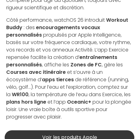
complète pour agir au quotidien, toujours avec
rigueur scientifique et discrétion.
Côté performance, watchOS 26 introduit
Workout
Buddy
: des
encouragements vocaux
personnalisés
propulsés par Apple Intelligence,
basés sur votre fréquence cardiaque, votre rythme,
vos records et vos anneaux Activité. L’app Exercice
repensée facilite la création d’
entraînements
personnalisés
, affiche les
Zones de FC
, gère les
Courses avec itinéraire
et s’ouvre à un
écosystème d’
apps tierces
de référence (running,
vélo, golf…). Pour l’eau et l’exploration, comptez sur
la
WR100
, la température de l’eau dans Exercice, les
plans hors ligne
et l’app
Oceanic+
pour la plongée
loisir. Une vraie boîte à outils sportive pour
progresser avec plaisir.
Voir les produits Apple