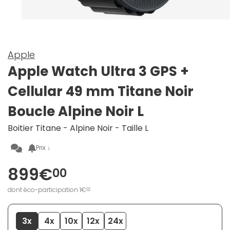
Apple
Apple Watch Ultra 3 GPS +
Cellular 49 mm Titane Noir
Boucle Alpine Noir L
Boitier Titane - Alpine Noir - Taille L
Prix ↓
899€
00
dont éco-participation 1€
02
3x
4x
10x
12x
24x