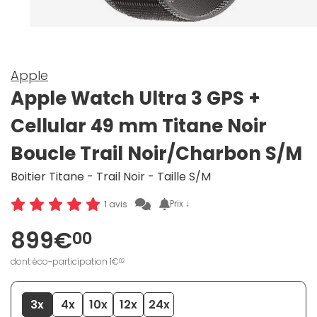
Apple
Apple Watch Ultra 3 GPS +
Cellular 49 mm Titane Noir
Boucle Trail Noir/Charbon S/M
Boitier Titane - Trail Noir - Taille S/M
Prix ↓
1 avis
899€
00
dont éco-participation 1€
02
3x
4x
10x
12x
24x