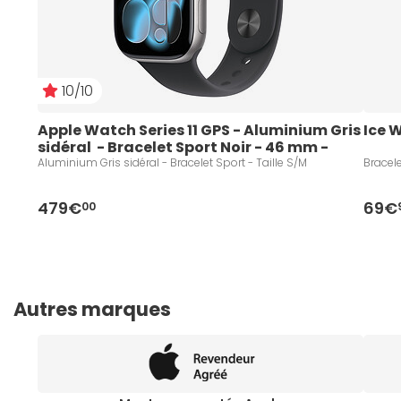
10/10
Apple Watch Series 11 GPS - Aluminium Gris 
Ice 
sidéral  - Bracelet Sport Noir - 46 mm - 
Taille S/M
Aluminium Gris sidéral - Bracelet Sport - Taille S/M
Bracele
479€
69€
00
Autres marques