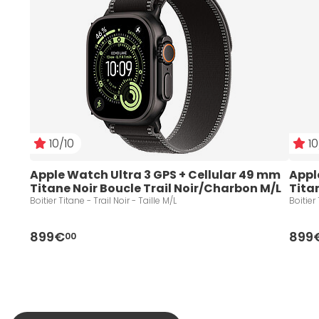
10/10
10
Apple Watch Ultra 3 GPS + Cellular 49 mm 
Appl
Titane Noir Boucle Trail Noir/Charbon M/L
Tita
Boitier Titane - Trail Noir - Taille M/L
899€
899
00