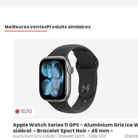
Meilleures ventes
Produits similaires
10/10
Apple Watch Series 11 GPS - Aluminium Gris 
Ice 
sidéral  - Bracelet Sport Noir - 46 mm - 
Taille S/M
Aluminium Gris sidéral - Bracelet Sport - Taille S/M
Bracele