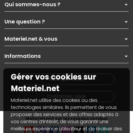
Qui sommes-nous ?
Qui sommes-nous ?
Une question ?
Nos services
Les magasins Materiel.net
Rubrique d'aide / FAQ
Nos solutions pour les pros
Materiel.net & vous
Paiement, livraison
Contactez-nous
Garanties
,
Pack Zen
On répare votre PC portable
SAV, demander un retour
Informations
On rachète votre carte graphique
Informations
PC sur mesure : Votre RDV personnalisé
Guides d'achats et tutoriels
Plan du site
Notre démarche écologique
Gérer vos cookies sur
Nos marques
Materiel.net recrute
Rubrique d'aide
Conditions générales de vente
Notre programme d'affiliation
Materiel.net
Marketplace
Partenariat & Sponsoring
Informations légales
Contactez-nous
Materiel.net utilise des cookies ou des
Données personnelles
et
cookies
Gérer vos cookies
technologies similaires. Ils permettent de vous
Accessibilité : non conforme
proposer des services et des offres adaptés à
Materiel.net sur les réseaux sociaux
vos centres d’intérêt, de vous garantir une
meilleure expérience utilisateur et de réaliser des