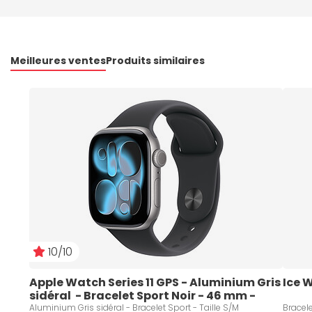
Meilleures ventes
Produits similaires
10/10
Apple Watch Series 11 GPS - Aluminium Gris 
Ice 
sidéral  - Bracelet Sport Noir - 46 mm - 
Taille S/M
Aluminium Gris sidéral - Bracelet Sport - Taille S/M
Bracele