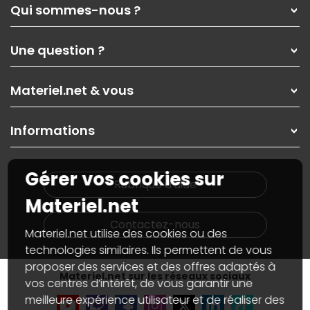
Qui sommes-nous ?
Qui sommes-nous ?
Une question ?
Nos services
Les magasins Materiel.net
Rubrique d'aide / FAQ
Nos solutions pour les pros
Materiel.net & vous
Paiement, livraison
Contactez-nous
Garanties
,
Pack Zen
On répare votre PC portable
SAV, demander un retour
Informations
On rachète votre carte graphique
Informations
PC sur mesure : Votre RDV personnalisé
Guides d'achats et tutoriels
Plan du site
Notre démarche écologique
Gérer vos cookies sur
Nos marques
Materiel.net recrute
Rubrique d'aide
Conditions générales de vente
Notre programme d'affiliation
Materiel.net
Marketplace
Partenariat & Sponsoring
Informations légales
Contactez-nous
Materiel.net utilise des cookies ou des
Données personnelles
et
cookies
Gérer vos cookies
technologies similaires. Ils permettent de vous
Accessibilité : non conforme
proposer des services et des offres adaptés à
Materiel.net sur les réseaux sociaux
vos centres d’intérêt, de vous garantir une
meilleure expérience utilisateur et de réaliser des