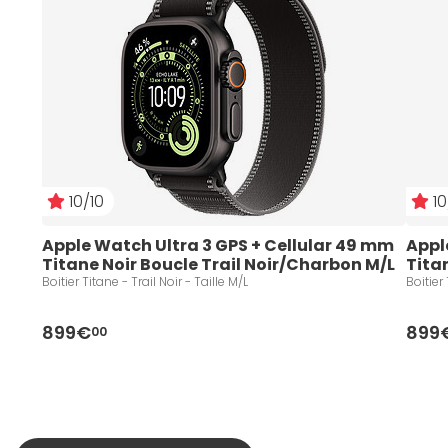
10/10
10
Apple Watch Ultra 3 GPS + Cellular 49 mm 
Appl
Titane Noir Boucle Trail Noir/Charbon M/L
Tita
Boitier Titane - Trail Noir - Taille M/L
899€
899
00