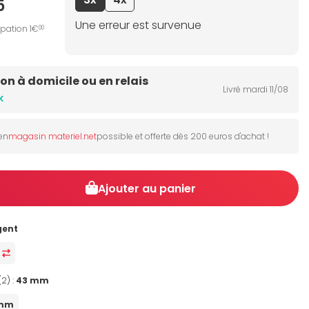
5
Une erreur est survenue
ipation 1€
00
son à domicile ou en relais
Livré mardi 11/08
k
 en
magasin materiel.net
possible et offerte dès 200 euros d'achat !
Ajouter au panier
gent
r
(2) :
43 mm
 mm