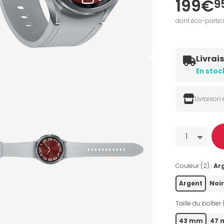
199€
9
dont éco-partic
Livrai
En stoc
Livraison
Quantité
1
Couleur (2) :
Ar
Argent
Noi
Taille du boîtier 
43 mm
47