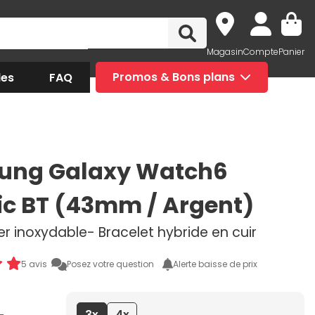
Magasin
Compte
Panier
des
FAQ
Promos & Bons plans
ung Galaxy Watch6
ic BT (43mm / Argent)
ier inoxydable- Bracelet hybride en cuir
5 avis
Posez votre question
Alerte baisse de prix
3x
4x