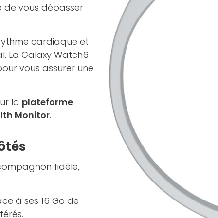
re de vous dépasser
 rythme cardiaque et
al. La Galaxy Watch6
our vous assurer une
ur la
plateforme
lth Monitor
.
ôtés
compagnon fidèle,
ce à ses 16 Go de
férés.