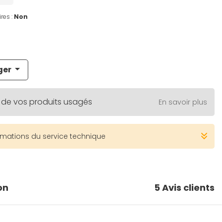
res :
Non
ger
 de vos produits usagés
En savoir plus
rmations du service technique
on
5
Avis clients