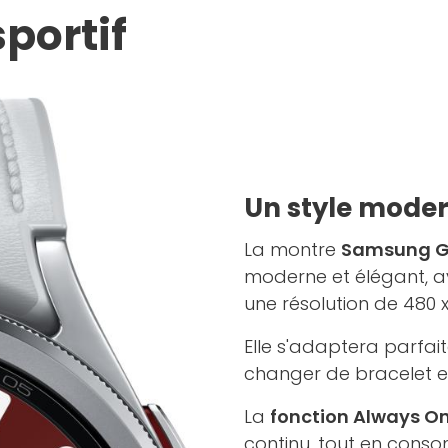
portif
Un style moder
La montre
Samsung Ga
moderne et élégant, 
une résolution de 480 x
Elle s'adaptera parfait
changer de bracelet et
La
fonction Always On
continu, tout en cons