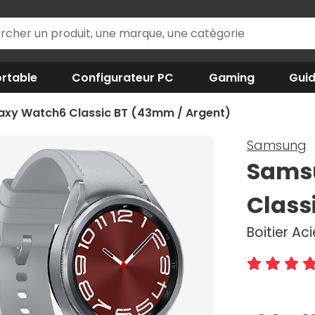
rtable
Configurateur PC
Gaming
Gui
xy Watch6 Classic BT (43mm / Argent)
Samsung
Sams
Class
Boitier Ac