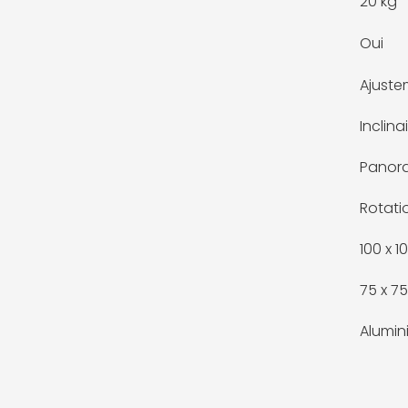
20 kg
Oui
Ajuste
Inclina
Panora
Rotati
100 x 
75 x 7
Alumin