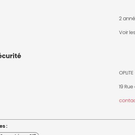
2 anné
Voir l
écurité
OPLITE
19 Rue
conta
s :