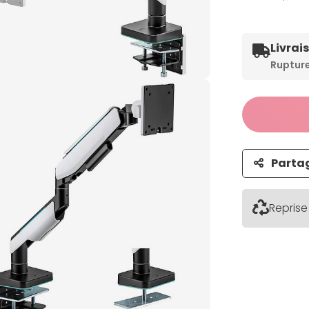
Livrai
Ruptur
Parta
Reprise