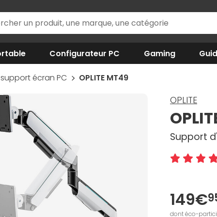
rtable
Configurateur PC
Gaming
Gui
 support écran PC
OPLITE MT49
OPLITE
OPLIT
Support d'
149€
9
dont éco-partic