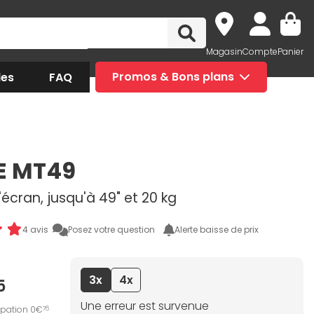
Magasin
Compte
Panier
des
FAQ
Promos & Bons plans
E MT49
écran, jusqu'à 49" et 20 kg
4 avis
Posez votre question
Alerte baisse de prix
3x
4x
5
Une erreur est survenue
ipation 0€
76