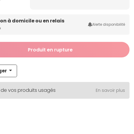
son à domicile ou en relais
Alerte disponibilité
e
Produit en rupture
ger
 de vos produits usagés
En savoir plus