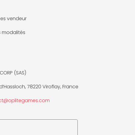
es vendeur
es modalités
 CORP (SAS)
 d’Hassloch, 78220 Viroflay, France
ct@oplitegames.com