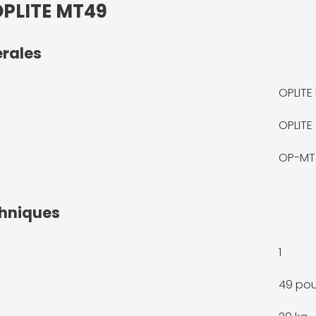
OPLITE MT49
érales
OPLITE
OPLITE
OP-MT
chniques
1
49 po