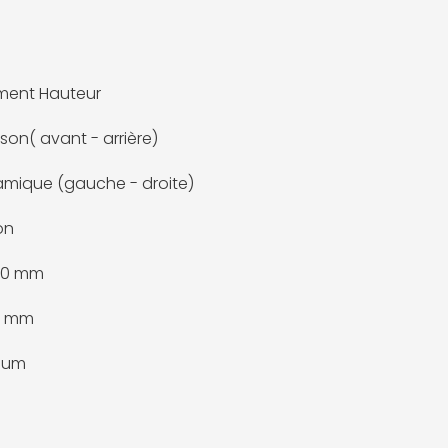
ment Hauteur
ison( avant - arrière)
mique (gauche - droite)
on
100 mm
5 mm
ium