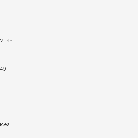
 MT49
49
uces