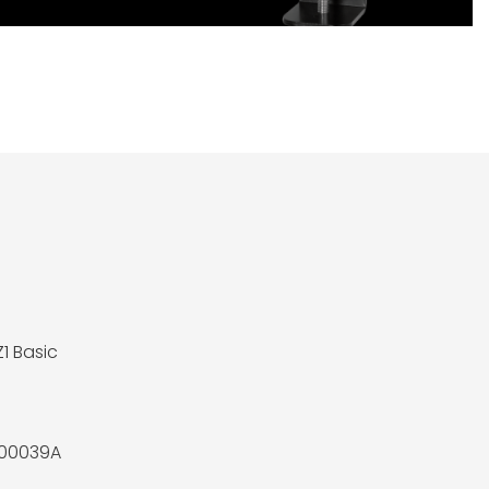
Z1 Basic
00039A