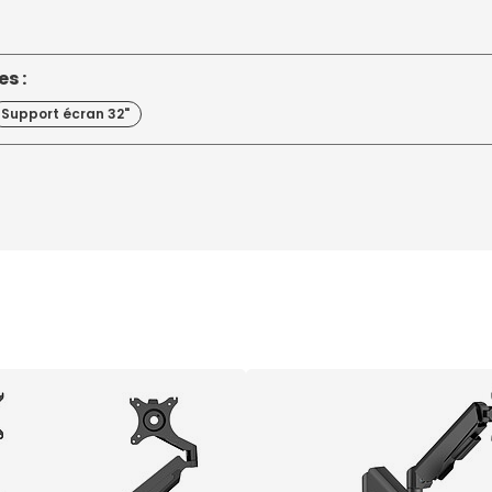
s :
Support écran 32"