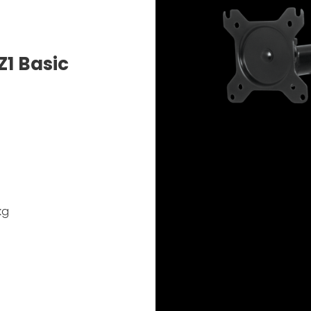
Z1 Basic
kg