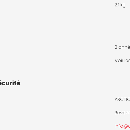
2.1 kg
2 anné
Voir l
écurité
ARCTI
Bevenr
info@a