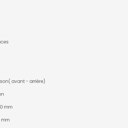
uces
ison( avant - arrière)
on
100 mm
5 mm