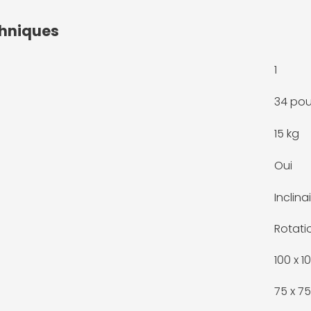
chniques
1
34 po
15 kg
Oui
Inclina
Rotati
100 x 
75 x 7