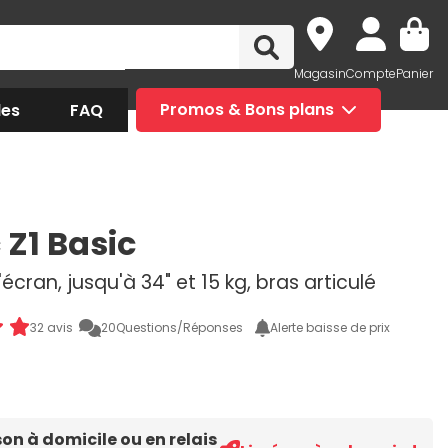
Magasin
Compte
Panier
des
FAQ
Promos & Bons plans
 Z1 Basic
écran, jusqu'à 34" et 15 kg, bras articulé
32 avis
20
Questions/Réponses
Alerte baisse de prix
son à domicile ou en relais