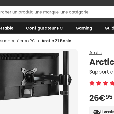
rtable
Configurateur PC
Gaming
Gui
 support écran PC
Arctic Z1 Basic
Arctic
Arctic
Support d'
26€
95
Livrai