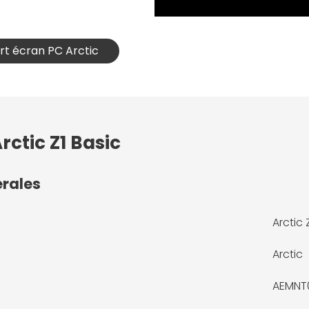
ort écran PC Arctic
rctic Z1 Basic
érales
Arctic 
Arctic
AEMNT