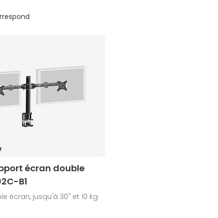
orrespond
r
pport écran double
02C-B1
e écran, jusqu'à 30" et 10 kg