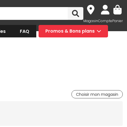
Magasin
Compte
Panier
des
FAQ
Promos & Bons plans
Choisir mon magasin