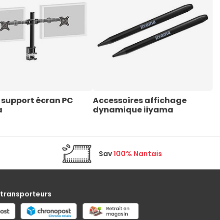
 support écran PC 
Accessoires affichage 
a
dynamique iiyama
Sav
100% Nantais
 transporteurs