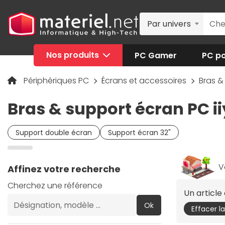
Par univers
Nos produits
PC Gamer
PC po
Périphériques PC
Écrans et accessoires
Bras &
Bras & support écran PC 
Support double écran
Support écran 32"
V
Affinez votre recherche
Cherchez une référence
Un articl
Ok
Effacer l