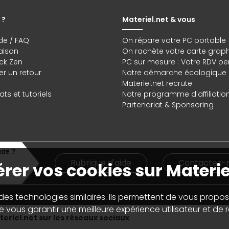
 ?
Materiel.net & vous
de / FAQ
On répare votre PC portable
raison
On rachète votre carte grap
ck Zen
PC sur mesure : Votre RDV pe
r un retour
Notre démarche écologique
Materiel.net recrute
ts et tutoriels
Notre programme d'affiliatio
Partenariat & Sponsoring
Rubrique d'aide
Contactez-
rer vos cookies sur Materie
 des technologies similaires. Ils permettent de vous propos
 vous garantir une meilleure expérience utilisateur et de ré
eriel.net sur les réseaux sociaux