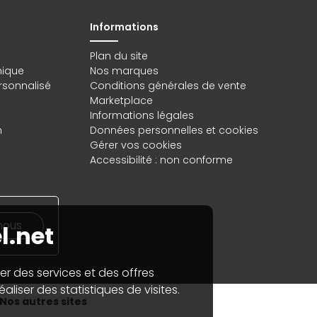
Informations
Plan du site
hique
Nos marques
rsonnalisé
Conditions générales de vente
Marketplace
Informations légales
n
Données personnelles
et
cookies
Gérer vos cookies
Accessibilité : non conforme
nous
l.net
er des services et des offres
aliser des statistiques de visites.
Nos autres sites