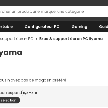
rtable
Configurateur PC
Gaming
Gui
 support écran PC
Bras & support écran PC iiyama
iiyama
ous n'avez pas de magasin préféré
e correspond
iiyama
a sélection