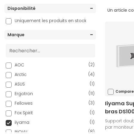
Disponibilité
Un article c
Uniquement les produits en stock
Marque
(2)
AOC
(4)
Arctic
(1)
ASUS
Compare
(11)
Ergotron
Iiyama Su
(3)
Fellowes
bras DS10
(1)
Fox Spirit
Support doubl
(1)
iiyama
par moniteur
(8)
INOVU