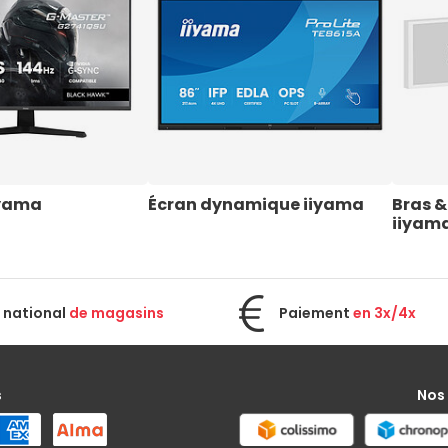
iyama
Écran dynamique iiyama
Bras &
iiyam
 national
de magasins
Paiement
en 3x/4x
s
Nos