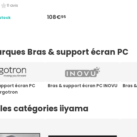
11 avis
108€
95
stock
rques Bras & support écran PC
upport écran PC
Bras & support écran PC INOVU
Bras &
Ergotron
les catégories iiyama