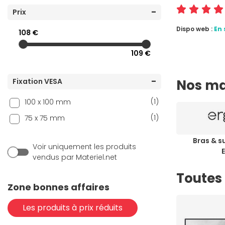
(2)
Prix
OPLITE
(4)
REKT
Dispo web :
En 
108 €
(4)
StarTech.com
109 €
Fixation VESA
Nos ma
(1)
100 x 100 mm
(1)
75 x 75 mm
Bras & s
Voir uniquement les produits
vendus par Materiel.net
Toutes 
Zone bonnes affaires
Les produits à prix réduits