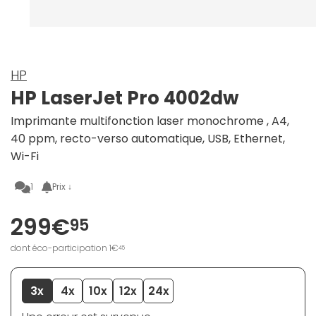
HP
HP LaserJet Pro 4002dw
Imprimante multifonction laser monochrome , A4,
40 ppm, recto-verso automatique, USB, Ethernet,
Wi-Fi
1
Prix ↓
299€
95
dont éco-participation 1€
45
3x
4x
10x
12x
24x