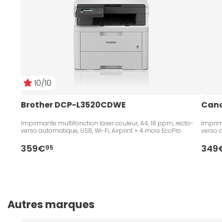
10/10
Brother DCP-L3520CDWE
Cano
Imprimante multifonction laser couleur, A4, 18 ppm, recto-
Imprim
verso automatique, USB, Wi-Fi, Airprint + 4 mois EcoPro
verso a
359€
349
95
Autres marques