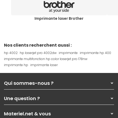
Imprimante laser Brother
Nos clients recherchent aussi :
hp 4002
hp laserjet pro 4002dw
imprimante
imprimante hp 400
imprimante multifonction hp color laserjet pro 178nw
imprimante hp
imprimante laser
Qui sommes-nous ?
Qui sommes-nous ?
Une question ?
Nos services
Les magasins Materiel.net
Rubrique d'aide / FAQ
Nos solutions pour les pros
Materiel.net & vous
Paiement, livraison
Contactez-nous