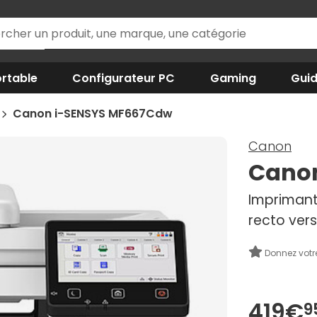
rtable
Configurateur PC
Gaming
Gui
Canon i-SENSYS MF667Cdw
Canon
Cano
Imprimante
recto vers
Donnez votr
419€
9