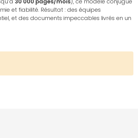
squ’à
30 000 pages/mois
), ce modèle conjugue
 et fiabilité. Résultat : des équipes
ntiel, et des documents impeccables livrés en un