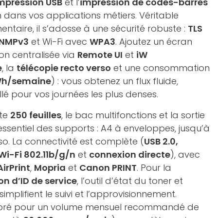
mpression USB
et l’
impression de codes-barres
on dans vos applications métiers. Véritable
taire, il s’adosse à une sécurité robuste :
TLS
NMPv3
et Wi-Fi avec
WPA3
. Ajoutez un écran
ion centralisée via
Remote UI
et
iW
e
, la
télécopie recto verso
et une consommation
Wh/semaine
) : vous obtenez un flux fluide,
illé pour vos journées les plus denses.
tte
250 feuilles
, le bac multifonctions et la sortie
essentiel des supports : A4 à enveloppes, jusqu’à
o. La connectivité est complète (
USB 2.0,
Wi-Fi 802.11b/g/n
et
connexion directe
), avec
AirPrint
,
Mopria
et
Canon PRINT
. Pour la
on d’ID de service
, l’outil d’état du toner et
implifient le suivi et l’approvisionnement.
 calibré pour un volume mensuel recommandé de