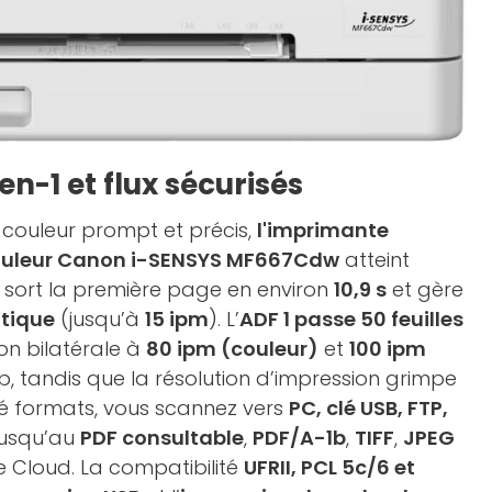
en-1 et flux sécurisés
 couleur prompt et précis,
l'imprimante
couleur Canon i-SENSYS MF667Cdw
atteint
 sort la première page en environ
10,9 s
et gère
tique
(jusqu’à
15 ipm
). L’
ADF 1 passe 50 feuilles
on bilatérale à
80 ipm (couleur)
et
100 ipm
, tandis que la résolution d’impression grimpe
té formats, vous scannez vers
PC, clé USB, FTP,
jusqu’au
PDF consultable
,
PDF/A-1b
,
TIFF
,
JPEG
e Cloud. La compatibilité
UFRII, PCL 5c/6 et