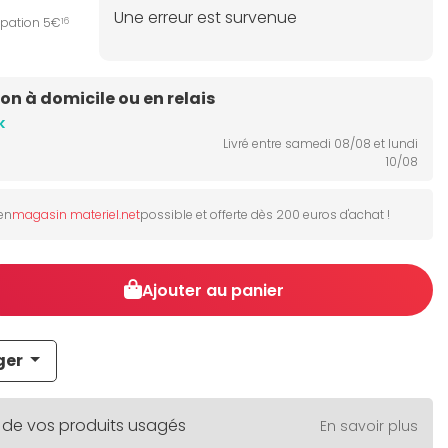
Une erreur est survenue
ipation 5€
16
son à domicile ou en relais
k
Livré entre samedi 08/08 et lundi
10/08
 en
magasin materiel.net
possible et offerte dès 200 euros d'achat !
Ajouter au panier
ger
 de vos produits usagés
En savoir plus