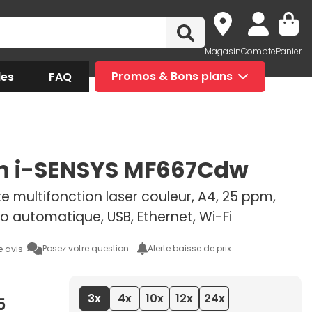
Magasin
Compte
Panier
des
FAQ
Promos & Bons plans
n i-SENSYS MF667Cdw
 multifonction laser couleur, A4, 25 ppm,
o automatique, USB, Ethernet, Wi-Fi
Posez votre question
Alerte baisse de prix
e avis
3x
4x
10x
12x
24x
5