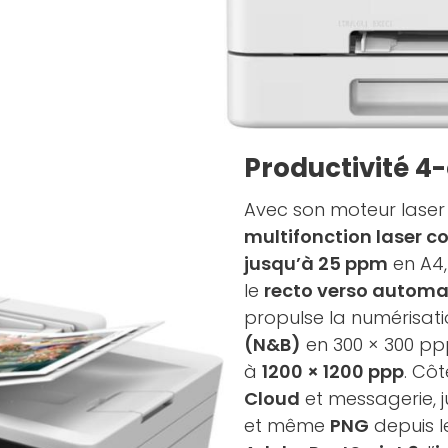
Productivité 4-
Avec son moteur laser
multifonction laser 
jusqu’à 25 ppm
en A4,
le
recto verso automa
propulse la numérisati
(N&B)
en 300 × 300 ppp
à
1200 × 1200 ppp
. Cô
Cloud
et messagerie, 
et même
PNG
depuis l