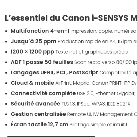
L’essentiel du Canon i-SENSYS
Multifonction 4-en-1
Impression, copie, numérisa
Jusqu’à 25 ppm
Production rapide en A4, 15 ipm 
1200 × 1200 ppp
Texte net et graphiques précis
ADF 1 passe 50 feuilles
Scan recto verso 80/100 
Langages UFRII, PCL, PostScript
Compatibilité a
Cloud & mobile
AirPrint, Mopria, Canon PRINT, IPP 
Connectivité complète
USB 2.0, Ethernet Gigabit, 
Sécurité avancée
TLS 1.3, IPSec, WPA3, IEEE 802.1X
Gestion centralisée
Remote UI, iW Management 
Écran tactile 12,7 cm
Pilotage simple et intuitif