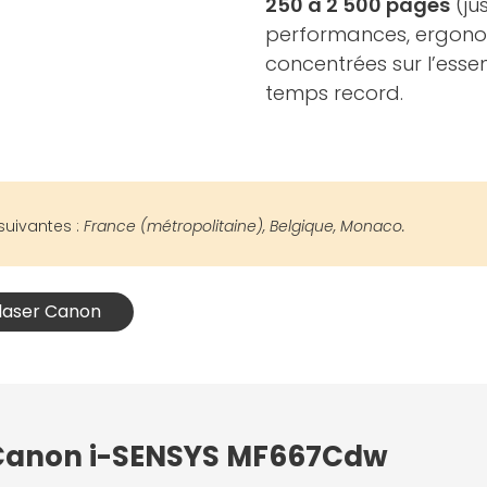
250 à 2 500 pages
(ju
performances, ergonomie
concentrées sur l’esse
temps record.
suivantes :
France (métropolitaine), Belgique, Monaco.
 laser Canon
: Canon i-SENSYS MF667Cdw