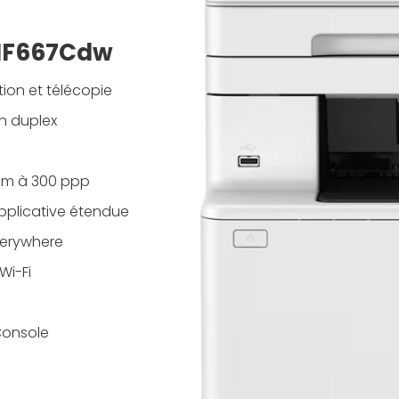
 MF667Cdw
tion et télécopie
en duplex
ipm à 300 ppp
pplicative étendue
Everywhere
Wi-Fi
Console