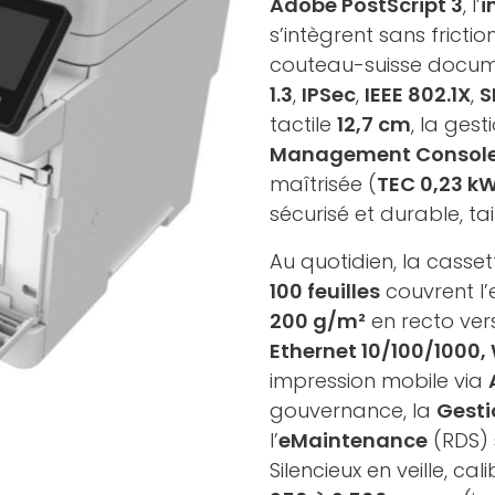
Adobe PostScript 3
, l’
i
s’intègrent sans fricti
couteau-suisse documen
1.3
,
IPSec
,
IEEE 802.1X
,
S
tactile
12,7 cm
, la gest
Management Consol
maîtrisée (
TEC 0,23 k
sécurisé et durable, ta
Au quotidien, la casse
100 feuilles
couvrent l’
200 g/m²
en recto vers
Ethernet 10/100/1000, 
impression mobile via
gouvernance, la
Gesti
l’
eMaintenance
(RDS) s
Silencieux en veille,