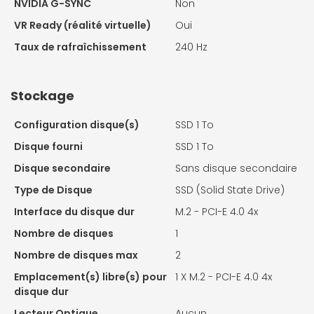
NVIDIA G-SYNC
Non
VR Ready (réalité virtuelle)
Oui
Taux de rafraîchissement
240 Hz
Stockage
Configuration disque(s)
SSD 1 To
Disque fourni
SSD 1 To
Disque secondaire
Sans disque secondaire
Type de Disque
SSD (Solid State Drive)
Interface du disque dur
M.2 - PCI-E 4.0 4x
Nombre de disques
1
Nombre de disques max
2
Emplacement(s) libre(s) pour
1 X
M.2 - PCI-E 4.0 4x
disque dur
Lecteur Optique
Aucun