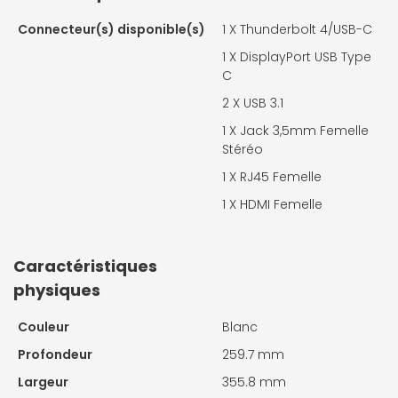
Connecteur(s) disponible(s)
1 X
Thunderbolt 4/USB-C
1 X
DisplayPort USB Type
C
2 X
USB 3.1
1 X
Jack 3,5mm Femelle
Stéréo
1 X
RJ45 Femelle
1 X
HDMI Femelle
Caractéristiques
physiques
Couleur
Blanc
Profondeur
259.7 mm
Largeur
355.8 mm