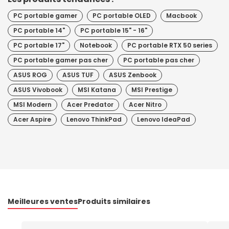
PC portable gamer
PC portable OLED
Macbook
PC portable 14"
PC portable 15" - 16"
PC portable 17"
Notebook
PC portable RTX 50 series
PC portable gamer pas cher
PC portable pas cher
ASUS ROG
ASUS TUF
ASUS Zenbook
ASUS Vivobook
MSI Katana
MSI Prestige
MSI Modern
Acer Predator
Acer Nitro
Acer Aspire
Lenovo ThinkPad
Lenovo IdeaPad
Meilleures ventes
Produits similaires