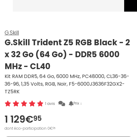
G.Skill
G.Skill Trident Z5 RGB Black - 2
x 32 Go (64 Go) - DDR5 6000
MHz - CL40
Kit RAM DDR5, 64 Go, 6000 MHz, PC48000, CL36-36-
36-96, 1,35 Volts, RGB, Noir, F5-6000J3636F32GX2-
TZ5RK
Prix ↓
1 avis
1 129€
95
dont éco-participation 0€
05