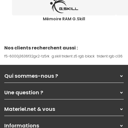
Mémoire RAM G.Skill
Nos clients recherchent aussi :
f5-6000j3636f32gx2-tz5rk
g.skill trident z5 rgb black
trident rgb cl36
Qui sommes-nous ?
Qui sommes-nous ?
Une question ?
Nos services
Les magasins Materiel.net
Rubrique d'aide / FAQ
Nos solutions pour les pros
Materiel.net & vous
Paiement, livraison
Contactez-nous
Garanties
,
Pack Zen
On répare votre PC portable
SAV, demander un retour
Informations
On rachète votre carte graphique