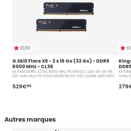
10/10
10
G.Skill Flare X5 - 2 x 16 Go (32 Go) - DDR5 
Kings
6000 MHz - CL36
DDR5
Kit RAM DDR5, 32 Go, 6000 MHz, PC48000, CL36-36-36-96,
Kit RA
1,35 Volts, Noir, F5-6000J3636F16GX2-FX5, Certifié AMD EXPO
Volts,
529€
279
95
Autres marques