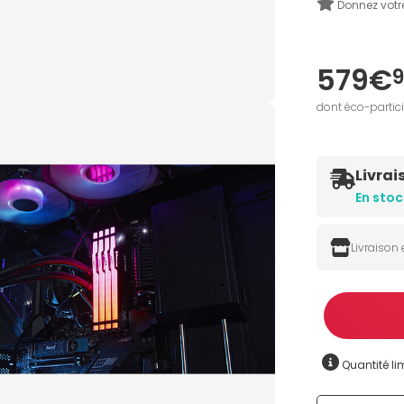
Donnez votr
579€
dont éco-partic
Livrai
En stoc
Livraison
Quantité
Quantité lim