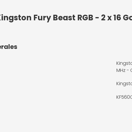
Kingston Fury Beast RGB - 2 x 16 
érales
Kingst
MHz - 
Kingst
KF560