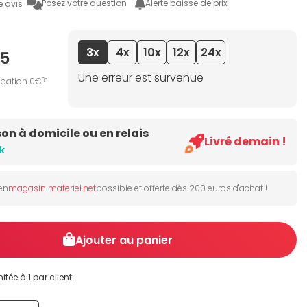
Posez votre question
Alerte baisse de prix
e avis
3x
4x
10x
12x
24x
95
Une erreur est survenue
ipation 0€
05
son à domicile ou en relais
Livré demain !
k
 en
magasin materiel.net
possible et offerte dès 200 euros d'achat !
Ajouter au panier
itée à 1 par client