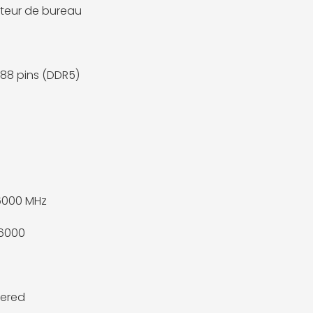
teur de bureau
88 pins (DDR5)
6000 MHz
6000
fered