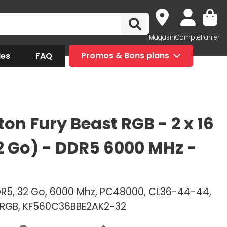
Magasin
Compte
Panier
des
FAQ
Promos & Bons plans
ton Fury Beast RGB - 2 x 16
2 Go) - DDR5 6000 MHz -
DR5, 32 Go, 6000 Mhz, PC48000, CL36-44-44,
s, RGB, KF560C36BBE2AK2-32