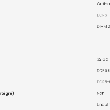
Ordina
DDR5
DIMM 2
32 Go
DDR5 
DDR5-
Non
ntégré)
Unbuf