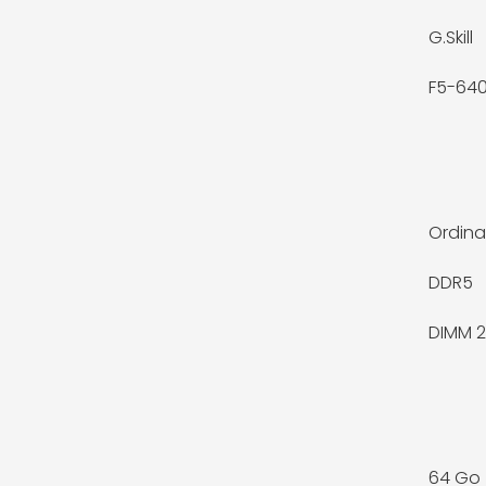
G.Skill
F5-64
Ordina
DDR5
DIMM 2
64 Go