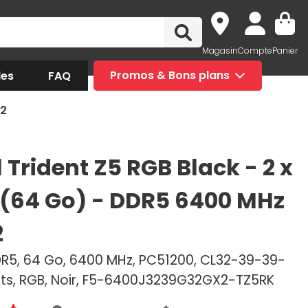
Magasin
Compte
Panier
des
FAQ
Promos & Bons plans
32
l Trident Z5 RGB Black - 2 x
 (64 Go) - DDR5 6400 MHz
2
DR5, 64 Go, 6400 MHz, PC51200, CL32-39-39-
Volts, RGB, Noir, F5-6400J3239G32GX2-TZ5RK