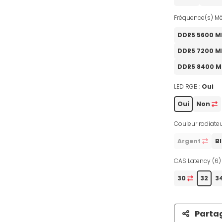
Fréquence(s) Mé
DDR5 5600 
DDR5 7200 
DDR5 8400 
LED RGB :
Oui
Oui
Non
Couleur radiateu
Argent
B
CAS Latency (6) 
30
32
3
Parta