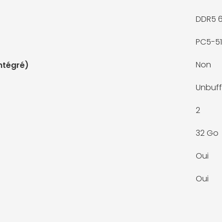
DDR5 
PC5-5
Non
ntégré)
Unbuf
2
32 Go
Oui
Oui