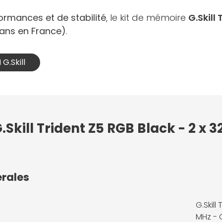
ormances et de stabilité
, le kit de mémoire
G.Skill
0 ans en France)
.
G.Skill
.Skill Trident Z5 RGB Black - 2 x 
érales
G.Skill
MHz - 