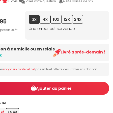
31 avis
Posez votre question
Alerte baisse de prix
3x
4x
10x
12x
24x
95
Une erreur est survenue
ipation 0€
05
son à domicile ou en relais
Livré après-demain !
k
 en
magasin materiel.net
possible et offerte dès 200 euros d'achat !
Ajouter au panier
4 Go
o
64 Go