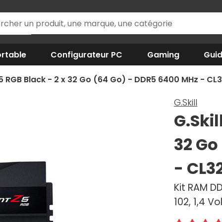
rtable
Configurateur PC
Gaming
Gui
 Z5 RGB Black - 2 x 32 Go (64 Go) - DDR5 6400 MHz - CL
G.Skill
G.Skil
32 Go
- CL3
Kit RAM D
102, 1,4 