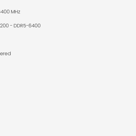
6400 MHz
1200 - DDR5-6400
fered