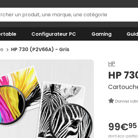
rtable
Configurateur PC
Gaming
Gui
re
HP 730 (P2V66A) - Gris
HP
HP 73
Cartouche
Donnez votr
99€
95
dont éco-partic