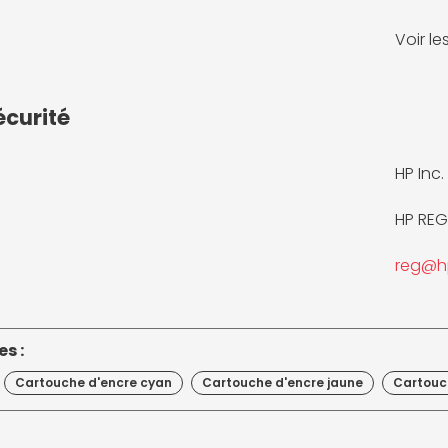
Voir l
écurité
HP Inc.
HP REG
reg@h
s :
Cartouche d'encre cyan
Cartouche d'encre jaune
Cartouc