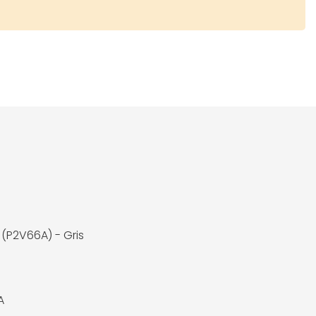
 (P2V66A) - Gris
A