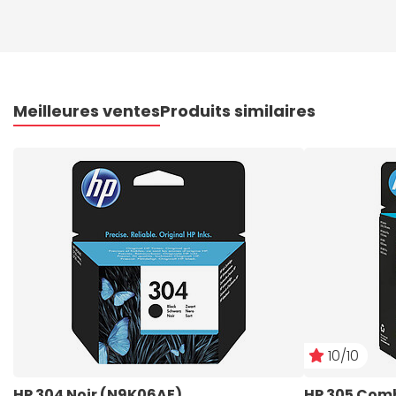
Meilleures ventes
Produits similaires
10/10
HP 304 Noir (N9K06AE)
HP 305 Comb