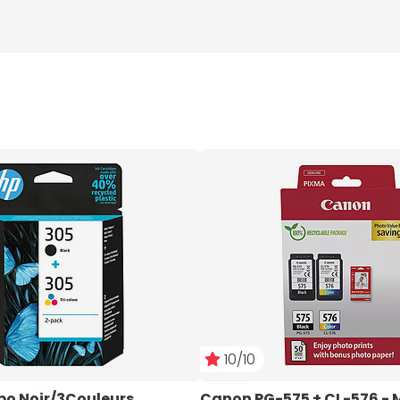
10/10
o Noir/3Couleurs
Canon PG-575 + CL-576 - 