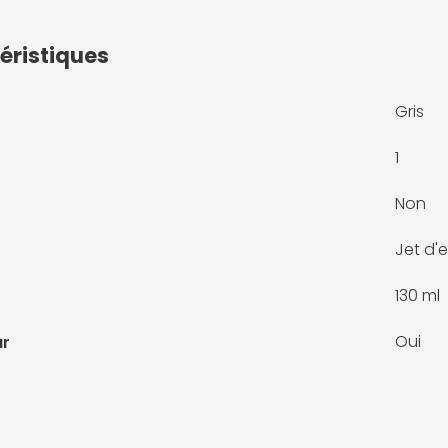
éristiques
Gris
1
Non
Jet d'
130 ml
Oui
ur