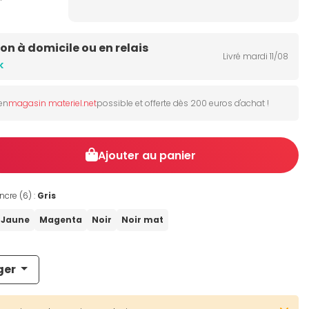
son à domicile ou en relais
Livré mardi 11/08
k
 en
magasin materiel.net
possible et offerte dès 200 euros d'achat !
Ajouter au panier
ncre (6) :
Gris
Jaune
Magenta
Noir
Noir mat
ger