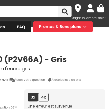
Magasin
Compte
Panier
des
FAQ
Promos & Bons plans
0 (P2V66A) - Gris
 d'encre gris
Posez votre question
Alerte baisse de prix
e avis
3x
4x
Une erreur est survenue
ipation 0€
02