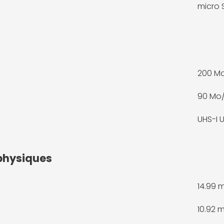
micro
200 M
90 Mo
UHS-I 
physiques
14.99
10.92 