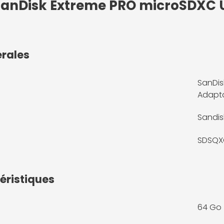
 SanDisk Extreme PRO microSDXC 
érales
SanDis
Adapt
Sandis
SDSQX
éristiques
64 Go