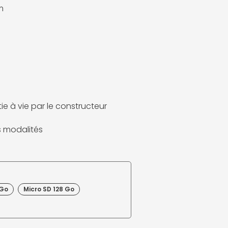
m
ie à vie par le constructeur
es modalités
 Go
Micro SD 128 Go