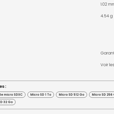
1.02 m
4.54 g
Garant
Voir l
s :
te micro SDXC
Micro SD 1 To
Micro SD 512 Go
Micro SD 256
SD 32 Go