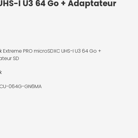
UHS-I U3 64 Go + Adaptateur
k Extreme PRO microSDXC UHS-I U3 64 Go +
ateur SD
k
CU-064G-GN6MA