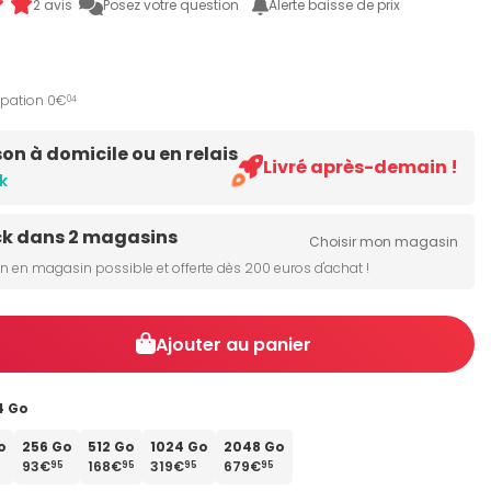
2 avis
Posez votre question
Alerte baisse de prix
ipation 0€
04
son à domicile ou en relais
Livré après-demain !
k
ck dans 2 magasins
Choisir mon magasin
on en magasin possible et offerte dès 200 euros d'achat !
Ajouter au panier
4 Go
o
256 Go
512 Go
1024 Go
2048 Go
93€
168€
319€
679€
95
95
95
95