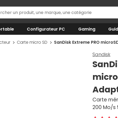
rtable
Configurateur PC
Gaming
Gui
ecteur
Carte micro SD
SanDisk Extreme PRO microSD
Sandisk
SanDi
micro
Adapt
Carte mém
200 Mo/s 