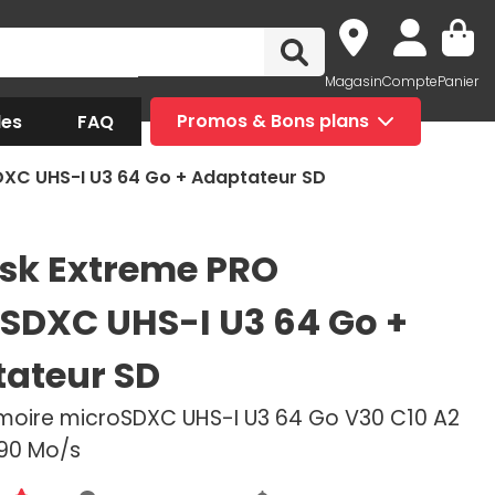
Magasin
Compte
Panier
des
FAQ
Promos & Bons plans
XC UHS-I U3 64 Go + Adaptateur SD
sk Extreme PRO
SDXC UHS-I U3 64 Go +
ateur SD
oire microSDXC UHS-I U3 64 Go V30 C10 A2
90 Mo/s