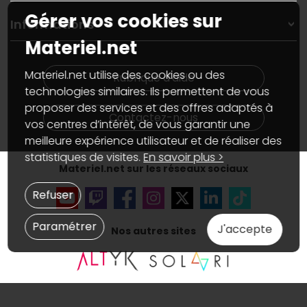
Garanties
,
Pack Zen
On répare votre PC portable
Gérer vos cookies sur
SAV, demander un retour
Informations
On rachète votre carte graphique
Informations
Materiel.net
PC sur mesure : Votre RDV personnalisé
Guides d'achats et tutoriels
Plan du site
Notre démarche écologique
Nos marques
Materiel.net recrute
Materiel.net utilise des cookies ou des
Rubrique d'aide
Conditions générales de vente
Notre programme d'affiliation
technologies similaires. Ils permettent de vous
Marketplace
Partenariat & Sponsoring
proposer des services et des offres adaptés à
Informations légales
Contactez-nous
vos centres d’intérêt, de vous garantir une
Données personnelles
et
cookies
meilleure expérience utilisateur et de réaliser des
Gérer vos cookies
Accessibilité : non conforme
statistiques de visites.
En savoir plus >
Materiel.net sur les réseaux sociaux
Refuser
Paramétrer
J'accepte
Nos autres sites