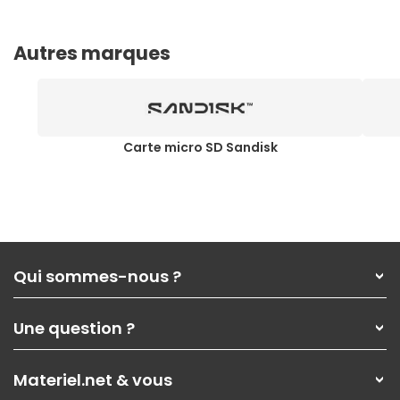
Autres marques
Carte micro SD Sandisk
Qui sommes-nous ?
Qui sommes-nous ?
Une question ?
Nos services
Les magasins Materiel.net
Rubrique d'aide / FAQ
Nos solutions pour les pros
Materiel.net & vous
Paiement, livraison
Contactez-nous