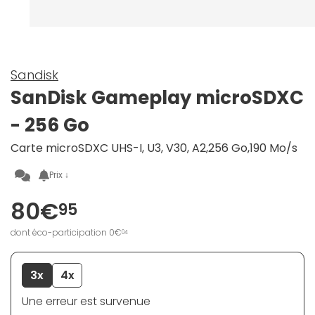
Sandisk
SanDisk Gameplay microSDXC
- 256 Go
Carte microSDXC UHS-I, U3, V30, A2,256 Go,190 Mo/s
Prix ↓
80€
95
dont éco-participation 0€
04
3x
4x
Une erreur est survenue