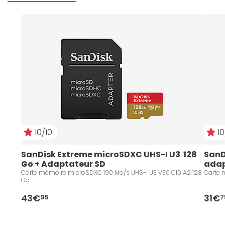
10/10
10
SanDisk Extreme microSDXC UHS-I U3  128 
SanD
Go + Adaptateur SD
adap
Carte mémoire microSDXC 190 Mo/s UHS-I U3 V30 C10 A2 128
Carte 
Go
43€
31€
95
7