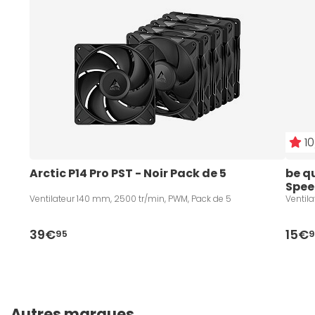
10
Arctic P14 Pro PST - Noir Pack de 5
be q
Spee
Ventilateur 140 mm, 2500 tr/min, PWM, Pack de 5
Ventil
39€
15€
95
9
Autres marques