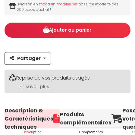
Livraison en
magasin materiel.net
possible et offerte dès
200 euros d'achat !
Ajouter au panier
Partager
Reprise de vos produits usagés
En savoir plus
Description &
Pos
Produits
Caractéristiques
votr
complémentaires
techniques
ques
Description
Compléments
Q