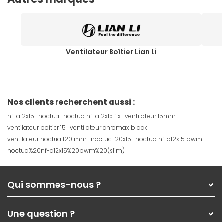
Ventilateur Boîtier Lian Li
Nos clients recherchent aussi :
nf-a12x15
noctua
noctua nf-a12x15 flx
ventilateur 15mm
ventilateur boitier 15
ventilateur chromax black
ventilateur noctua 120 mm
noctua 120x15
noctua nf-a12x15 pwm
noctua%20nf-a12x15%20pwm%20(slim)
Qui sommes-nous ?
Qui sommes-nous ?
Une question ?
Nos services