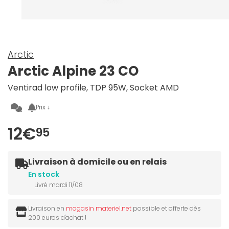
Arctic
Arctic Alpine 23 CO
Ventirad low profile, TDP 95W, Socket AMD
Prix ↓
12€
95
Livraison à domicile ou en relais
En stock
Livré mardi 11/08
Livraison en
magasin materiel.net
possible et offerte dès
200 euros d'achat !