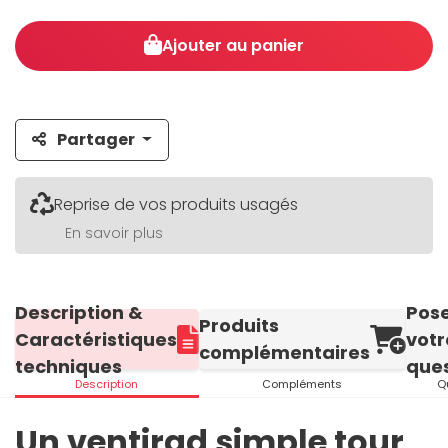
Ajouter au panier
Partager
Reprise de vos produits usagés
En savoir plus
Description &
Pos
Produits
Caractéristiques
votr
complémentaires
techniques
ques
Description
Compléments
Q
Un ventirad simple tour