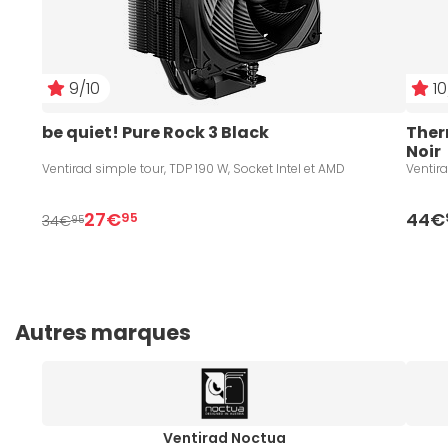
9/10
10
be quiet! Pure Rock 3 Black
Ther
Noir
Ventirad simple tour, TDP 190 W, Socket Intel et AMD
Ventira
27€
44€
95
34€
95
Autres marques
Ventirad Noctua