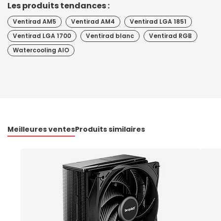
Les produits tendances :
Ventirad AM5
Ventirad AM4
Ventirad LGA 1851
Ventirad LGA 1700
Ventirad blanc
Ventirad RGB
Watercooling AIO
Meilleures ventes
Produits similaires