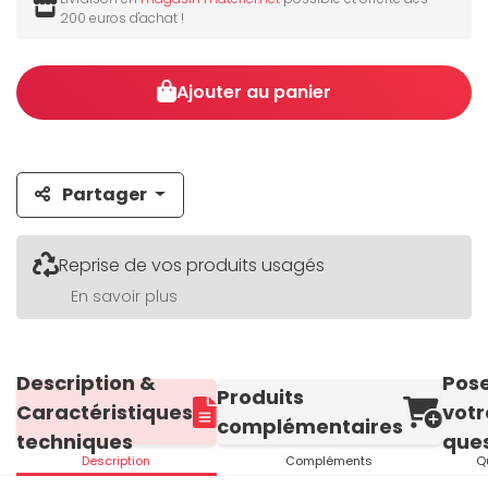
200 euros d'achat !
Ajouter au panier
Partager
Reprise de vos produits usagés
En savoir plus
Description &
Pos
Produits
Caractéristiques
votr
complémentaires
techniques
ques
Description
Compléments
Q