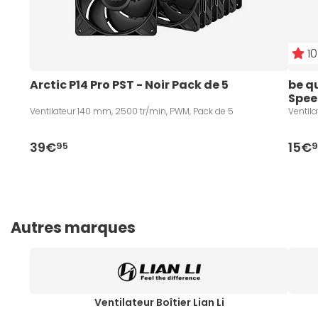
10
Arctic P14 Pro PST - Noir Pack de 5
be q
Spee
Ventilateur 140 mm, 2500 tr/min, PWM, Pack de 5
Ventil
39€
15€
95
9
Autres marques
Ventilateur Boîtier Lian Li