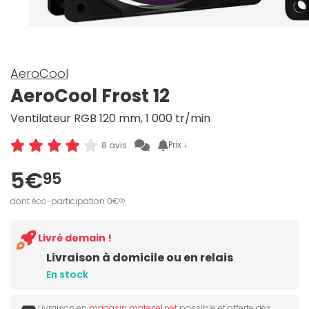
AeroCool
AeroCool Frost 12
Ventilateur RGB 120 mm, 1 000 tr/min
Prix ↓
8 avis
5€
95
dont éco-participation 0€
05
Livré demain !
Livraison à domicile ou en relais
En stock
Livraison en
magasin materiel.net
possible et offerte dès