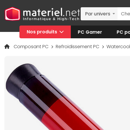
Par univers
Nos produits
PC Gamer
PC po
Composant PC
Refroidissement PC
Watercoo