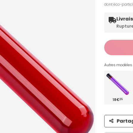
dont éco-partic
Livrai
Ruptur
Autres modèles 
18€
25
Parta