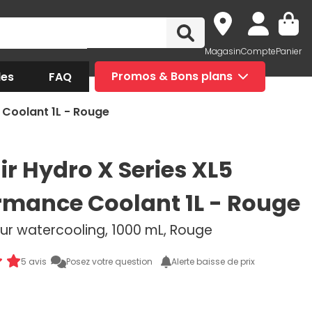
Magasin
Compte
Panier
des
FAQ
Promos & Bons plans
 Coolant 1L - Rouge
ir Hydro X Series XL5
rmance Coolant 1L - Rouge
our watercooling, 1000 mL, Rouge
5 avis
Posez votre question
Alerte baisse de prix