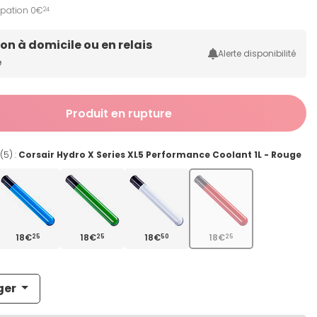
ipation 0€
24
son à domicile ou en relais
Alerte disponibilité
e
Produit en rupture
(5) :
Corsair Hydro X Series XL5 Performance Coolant 1L - Rouge
18€
18€
18€
18€
25
25
50
25
ger