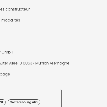
es constructeur
es modalités
ir GmbH
uter Allee 10 80637 Munich Allemagne
a page
PU
Watercooling AIO