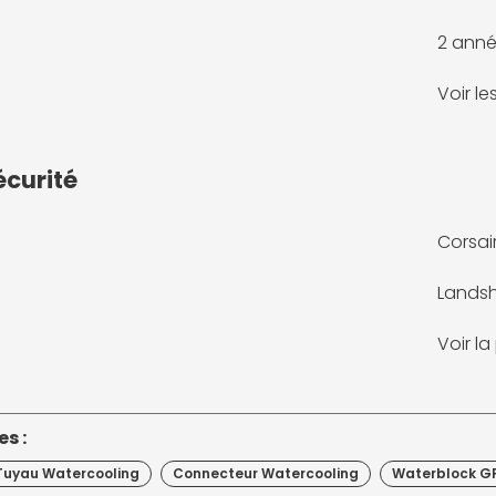
2 anné
Voir l
écurité
Corsa
Landsh
Voir l
s :
Tuyau Watercooling
Connecteur Watercooling
Waterblock G