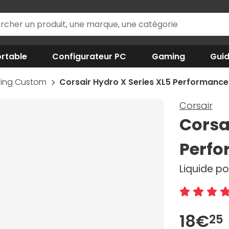
rtable
Configurateur PC
Gaming
Gui
ling Custom
Corsair Hydro X Series XL5 Performance
Corsair
Corsa
Perfo
Liquide p
18€
25