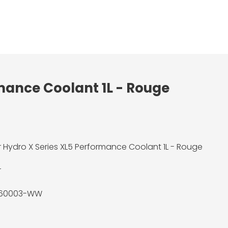
rmance Coolant 1L - Rouge
r Hydro X Series XL5 Performance Coolant 1L - Rouge
r
60003-WW