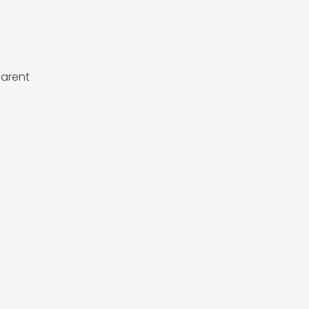
arent
e