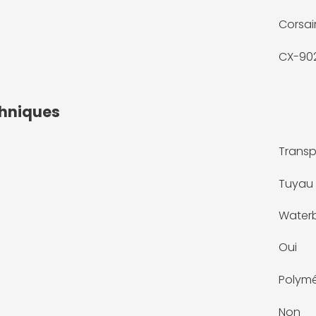
Corsai
CX-90
chniques
Transp
Tuyau
Waterb
Oui
Polymé
Non