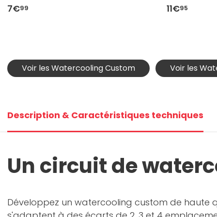
7€
11€
99
95
Voir les Watercooling Custom
Voir les Wa
Description & Caractéristiques techniques
Un circuit de water
Développez un watercooling custom de haute qua
s'adaptent à des écarts de 2, 3 et 4 emplacemen