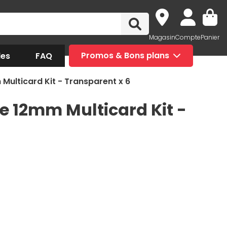
Magasin
Compte
Panier
des
FAQ
Promos & Bons plans
Multicard Kit - Transparent x 6
ne 12mm Multicard Kit -