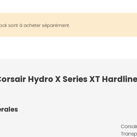
block sont à acheter séparément.
Corsair Hydro X Series XT Hardlin
érales
Corsair
Transp