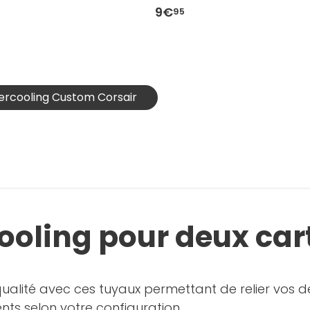
9€
95
tercooling Custom Corsair
cooling pour deux car
lité avec ces tuyaux permettant de relier vos d
ts selon votre configuration.