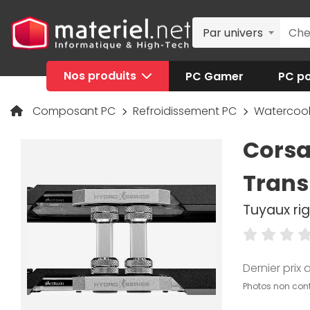
Par univers
Nos produits
PC Gamer
PC po
Composant PC
Refroidissement PC
Watercoo
Corsa
Trans
Tuyaux rig
Dernier prix a
Photos non cont