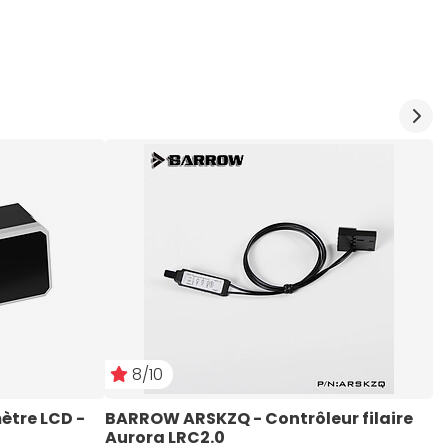
8/10
tre LCD - 
BARROW ARSKZQ - Contrôleur filaire 
B
Aurora LRC2.0
C