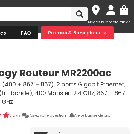
Magasin
Compte
Panier
des
FAQ
Promos & Bons plans
ogy Routeur MR2200ac
(400 + 867 + 867), 2 ports Gigabit Ethernet,
(tri-bande), 400 Mbps en 2,4 GHz, 867 + 867
 GHz
3 avis
Posez votre question
Alerte baisse de prix