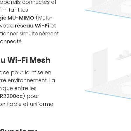
ppareils connectés et
limitant les
gie MU-MIMO
(Multi-
e votre
réseau Wi-Fi
et
ctionner simultanément
connecté.
au Wi-Fi Mesh
cace pour la mise en
re environnement. La
ique entre les
R2200ac
) pour
on fiable et uniforme