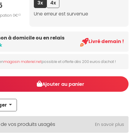
3x
4x
5
Une erreur est survenue
ipation 0€
13
son à domicile ou en relais
Livré demain !
k
 en
magasin materiel.net
possible et offerte dès 200 euros d'achat !
Ajouter au panier
ger
 de vos produits usagés
En savoir plus