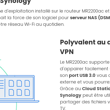
r Synology
e d'exploitation installé sur le routeur MR2200ac et
sait la force de son logiciel pour
serveur NAS (DSM
tre réseau Wi-Fi au quotidien.
Polyvalent au q
VPN
Le MR2200ac supporte
d'appairer facilement 
son
port USB 3.0
vous c
externe et vous pourre
Grâce au
Cloud Stati
Synology
peut être ut
partager des fichiers 
TV.