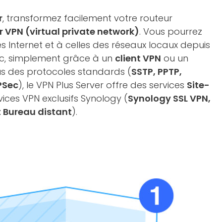
r
, transformez facilement votre routeur
r VPN (virtual private network)
. Vous pourrez
 Internet et à celles des réseaux locaux depuis
c, simplement grâce à un
client VPN
ou un
us des protocoles standards (
SSTP, PPTP,
PSec
), le VPN Plus Server offre des services
Site-
vices VPN exclusifs Synology (
Synology SSL VPN,
 Bureau distant
).