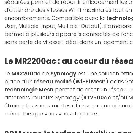
séparées permet de répartir efficacement les a
d'atteindre des vitesses Wi-Fi maximales tout en 
encombrements. Compatible avec la
technolo
User, Multiple-Input, Multiple-Output), il amélior
permet à plusieurs appareils connectés de fon
sans perte de vitesse : idéal dans un logement 
Le MR2200ac : au coeur du rése
Le
MR2200ac
de
Synology
est une solution effi
place d'un
réseau maillé (Wi-Fi Mesh)
dans vot
technologie Mesh
permet de créer un réseau un
différents routeurs Synology (
RT2600ac
et/ou
M
éliminer les zones mortes et assurer une connexi
même lorsque vous vous déplacez.