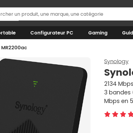
rtable
Configurateur PC
Gaming
Gui
r MR2200ac
Synology
Synol
2134 Mbps 
3 bandes 
Mbps en 5