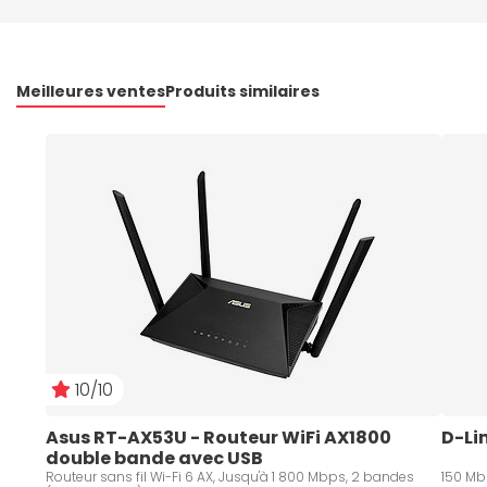
Meilleures ventes
Produits similaires
10/10
Asus RT-AX53U - Routeur WiFi AX1800 
D-Li
double bande avec USB
Routeur sans fil Wi-Fi 6 AX, Jusqu'à 1 800 Mbps, 2 bandes
150 Mb