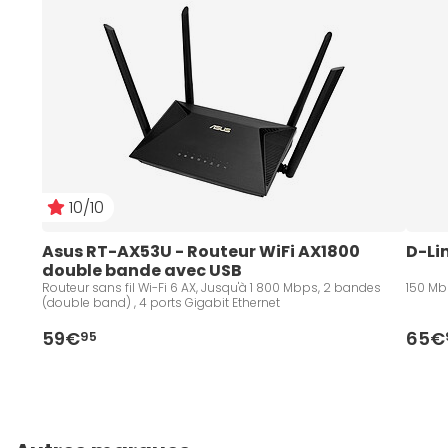
10/10
Asus RT-AX53U - Routeur WiFi AX1800 
D-Li
double bande avec USB
Routeur sans fil Wi-Fi 6 AX, Jusqu'à 1 800 Mbps, 2 bandes
150 Mb
(double band) , 4 ports Gigabit Ethernet
59€
65€
95