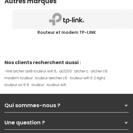
Autres marques
Routeur et modem TP-LINK
Nos clients recherchent aussi :
-link archer ax18 routeur wifi 6,
ac1200
archer c
archer c6
modem routeur
routeur aercher c6
routeur wifi 6 2.4ghz
routeur wi-fi 6
routeur
routeur wifi
Qui sommes-nous ?
Qui sommes-nous ?
Une question ?
Nos services
Les magasins Materiel.net