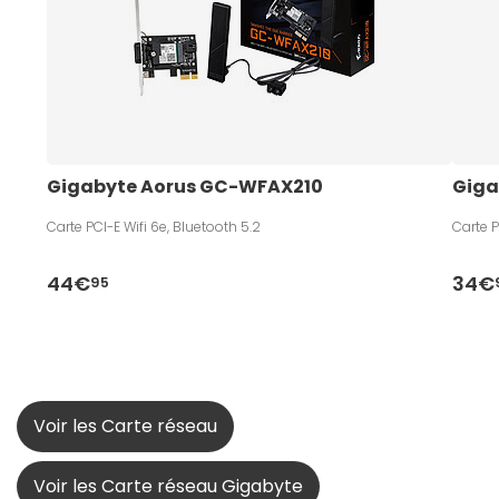
Gigabyte Aorus GC-WFAX210
Giga
Carte PCI-E Wifi 6e, Bluetooth 5.2
Carte P
44€
34€
95
Voir les Carte réseau
Voir les Carte réseau Gigabyte