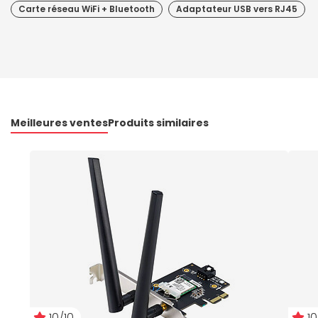
Carte réseau WiFi + Bluetooth
Adaptateur USB vers RJ45
Meilleures ventes
Produits similaires
10/10
10