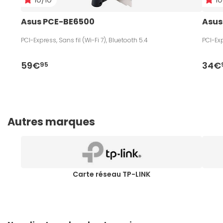
Asus PCE-BE6500
Asus
PCI-Express, Sans fil (Wi-Fi 7), Bluetooth 5.4
PCI-Exp
59€
34€
95
Autres marques
Carte réseau TP-LINK