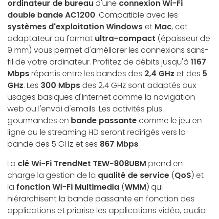
ordinateur de bureau
d'une
connexion Wi-Fi
double bande AC1200
. Compatible avec les
systèmes d'exploitation Windows
et
Mac
, cet
adaptateur au format
ultra-compact
(épaisseur de
9 mm) vous permet d'améliorer les connexions sans-
fil de votre ordinateur. Profitez de débits jusqu'à
1167
Mbps
répartis entre les bandes des
2,4 GHz
et des
5
GHz
. Les
300 Mbps
des 2,4 GHz sont adaptés aux
usages basiques d'Internet comme la navigation
web ou l'envoi d'emails. Les activités plus
gourmandes en
bande passante
comme le jeu en
ligne ou le streaming HD seront redirigés vers la
bande des 5 GHz et ses
867 Mbps
.
La
clé Wi-Fi TrendNet TEW-808UBM
prend en
charge la gestion de la
qualité de service
(
QoS
) et
la
fonction Wi-Fi Multimedia
(
WMM
) qui
hiérarchisent la bande passante en fonction des
applications et priorise les applications vidéo, audio