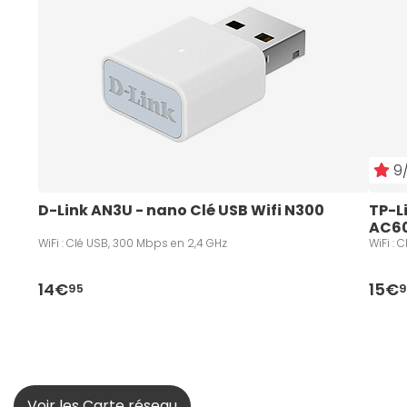
9/
D-Link AN3U - nano Clé USB Wifi N300 
TP-L
AC60
WiFi : Clé USB, 300 Mbps en 2,4 GHz
WiFi :
14€
15€
95
9
Voir les Carte réseau