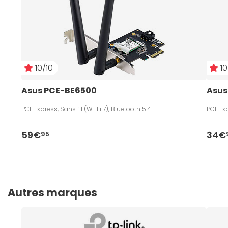
10/10
10
Asus PCE-BE6500
Asus
PCI-Express, Sans fil (Wi-Fi 7), Bluetooth 5.4
PCI-Exp
59€
34€
95
Autres marques