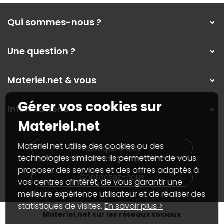
Qui sommes-nous ?
Qui sommes-nous ?
Une question ?
Nos services
Les magasins Materiel.net
Rubrique d'aide / FAQ
Nos solutions pour les pros
Materiel.net & vous
Paiement, livraison
Contactez-nous
Garanties
,
Pack Zen
On répare votre PC portable
Gérer vos cookies sur
SAV, demander un retour
Informations
On rachète votre carte graphique
Informations
Materiel.net
PC sur mesure : Votre RDV personnalisé
Guides d'achats et tutoriels
Plan du site
Notre démarche écologique
Nos marques
Materiel.net recrute
Materiel.net utilise des cookies ou des
Rubrique d'aide
Conditions générales de vente
Notre programme d'affiliation
technologies similaires. Ils permettent de vous
Marketplace
Partenariat & Sponsoring
proposer des services et des offres adaptés à
Informations légales
Contactez-nous
vos centres d’intérêt, de vous garantir une
Données personnelles
et
cookies
meilleure expérience utilisateur et de réaliser des
Gérer vos cookies
Accessibilité : non conforme
statistiques de visites.
En savoir plus >
Materiel.net sur les réseaux sociaux