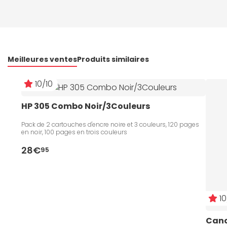
Meilleures ventes
Produits similaires
10/10
HP 305 Combo Noir/3Couleurs
Pack de 2 cartouches d'encre noire et 3 couleurs, 120 pages
en noir, 100 pages en trois couleurs
28€
95
10
Cano