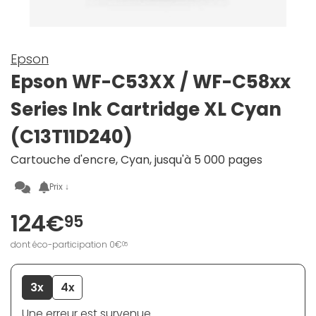
Epson
Epson WF-C53XX / WF-C58xx
Series Ink Cartridge XL Cyan
(C13T11D240)
Cartouche d'encre, Cyan, jusqu'à 5 000 pages
Prix ↓
124€
95
dont éco-participation 0€
05
3x
4x
Une erreur est survenue