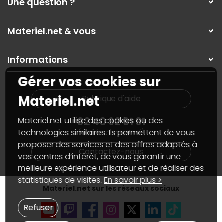
Une question ?
Nos services
Les magasins Materiel.net
Rubrique d'aide / FAQ
Nos solutions pour les pros
Materiel.net & vous
Paiement, livraison
Contactez-nous
Garanties
,
Pack Zen
On répare votre PC portable
SAV, demander un retour
Informations
On rachète votre carte graphique
Informations
PC sur mesure : Votre RDV personnalisé
Guides d'achats et tutoriels
Gérer vos cookies sur
Plan du site
Notre démarche écologique
Nos marques
Materiel.net recrute
Materiel.net
Rubrique d'aide
Conditions générales de vente
Notre programme d'affiliation
Marketplace
Partenariat & Sponsoring
02 40 92 91 91
Materiel.net utilise des cookies ou des
Informations légales
technologies similaires. Ils permettent de vous
(numéro non surtaxé)
Données personnelles
et
cookies
proposer des services et des offres adaptés à
Gérer vos cookies
Contactez-nous
Accessibilité : non conforme
vos centres d’intérêt, de vous garantir une
meilleure expérience utilisateur et de réaliser des
statistiques de visites.
En savoir plus >
Materiel.net sur les réseaux sociaux
Refuser