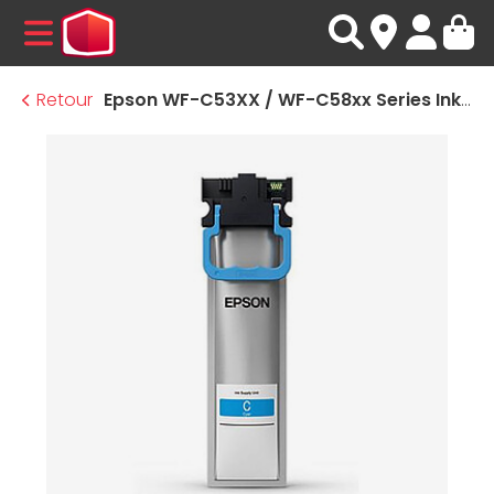
MENU
Retour
Epson WF-C53XX / WF-C58xx Series Ink Cartridge XL Cyan (C13T11D240)