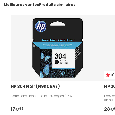
Meilleures ventes
Produits similaires
10
HP 304 Noir (N9K06AE)
HP 3
Cartouche d'encre noire, 120 pages à 5%
Pack de
en noir
17€
28€
95