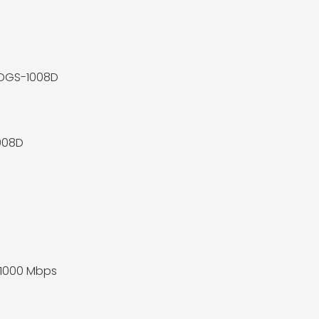
 DGS-1008D
008D
/1000 Mbps