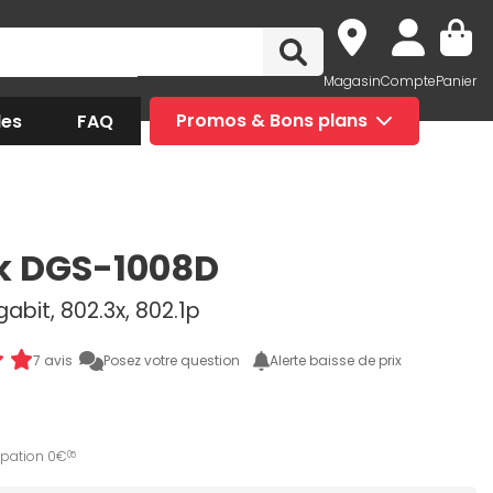
Magasin
Compte
Panier
des
FAQ
Promos & Bons plans
k DGS-1008D
gabit, 802.3x, 802.1p
7 avis
Posez votre question
Alerte baisse de prix
ipation 0€
05