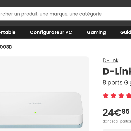
rtable
Configurateur PC
Gaming
Gui
1008D
D-Link
D-Lin
8 ports Gi
24€
95
dont éco-partic