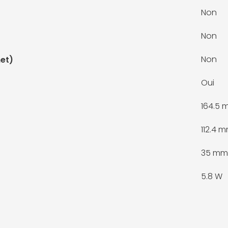
Non
Non
Non
et)
Oui
164.5
112.4 
35 mm
5.8 W