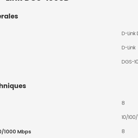
érales
D-Link
D-Link
DGS-1
chniques
8
10/100
8
00/1000 Mbps