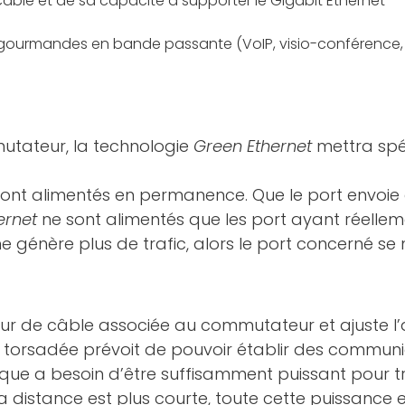
âble et de sa capacité à supporter le Gigabit Ethernet
s gourmandes en bande passante (VoIP, visio-conférence, P
mmutateur, la technologie
Green Ethernet
mettra spéc
sont alimentés en permanence. Que le port envoi
ernet
ne sont alimentés que les port ayant réelleme
ne génère plus de trafic, alors le port concerné se me
ur de câble associée au commutateur et ajuste l
torsadée prévoit de pouvoir établir des communic
trique a besoin d’être suffisamment puissant pour 
 distance est plus courte, toute cette puissance es