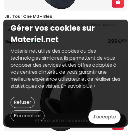
JBL Tour One M3 - Bleu
Casque à réduction de bruit adaptative 8 Mic 2.0, HiFi, Bluetooth,
Gérer vos cookies sur
Autonomie 70h, Pliable
Materiel.net
299€
00
Dispo web :
En stock
Materiel.net utilise des cookies ou des
technologies similaires. Ils permettent de vous
proposer des services et des offres adaptés à
vos centres d’intérêt, de vous garantir une
meilleure expérience utilisateur et de réaliser des
statistiques de visites.
En savoir plus >
Refuser
Paramétrer
J'accepte
Affinez votre recherche