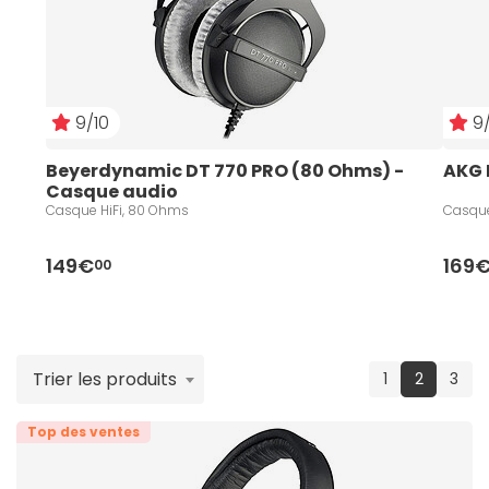
9/10
9/
Beyerdynamic DT 770 PRO (80 Ohms) - 
AKG 
Casque audio
Casque HiFi, 80 Ohms
Casque
149€
169
00
Trier les produits
(current
1
2
3
Top des ventes