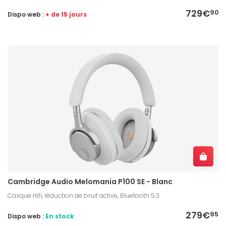
729€
90
Dispo web :
+ de 15 jours
Cambridge Audio Melomania P100 SE - Blanc
Casque Hifi, réduction de bruit active, Bluetooth 5.3
279€
95
Dispo web :
En stock