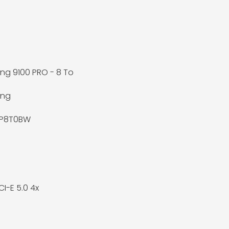
g 9100 PRO - 8 To
ng
P8T0BW
CI-E 5.0 4x