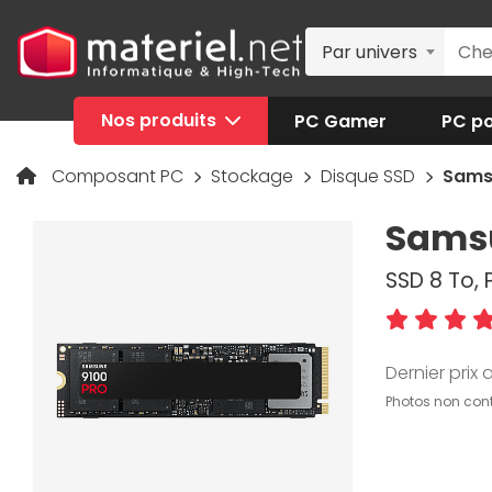
Par univers
Nos produits
PC Gamer
PC po
Composant PC
Stockage
Disque SSD
Samsu
Samsu
SSD 8 To,
Dernier prix a
Photos non cont