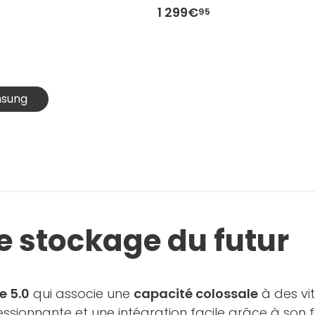
1 299€
95
msung
e stockage du futur
e 5.0
qui associe une
capacité colossale
à des vit
sionnante et une intégration facile grâce à son