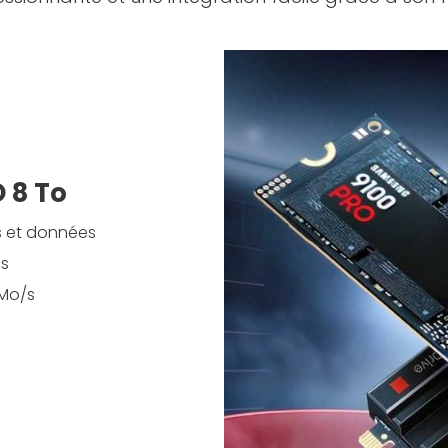
 8 To
s et données
es
 Mo/s