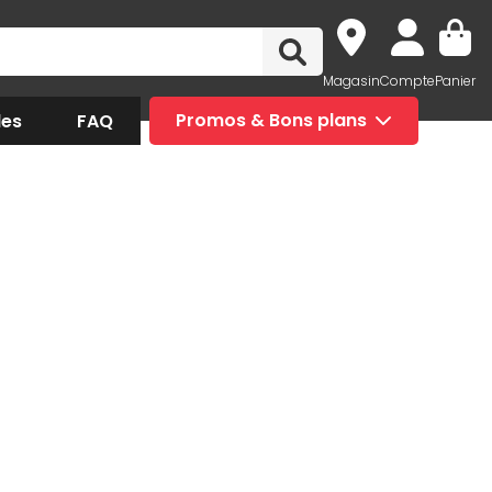
Magasin
Compte
Panier
des
FAQ
Promos & Bons plans