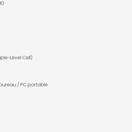
80
iple-Level Cell)
bureau / PC portable