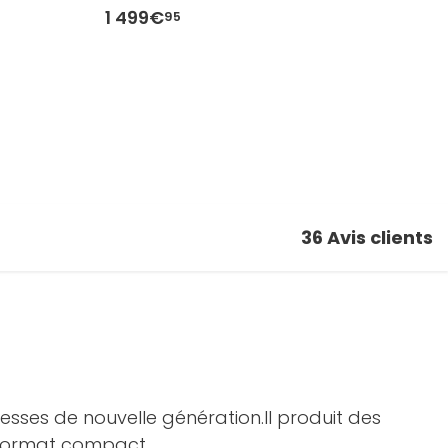
1 499€
1
95
36
Avis clients
esses de nouvelle génération.Il produit des
 format compact.