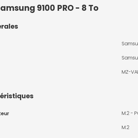
Samsung 9100 PRO - 8 To
érales
Samsun
Samsu
MZ-VA
éristiques
M.2 - P
teur
M.2