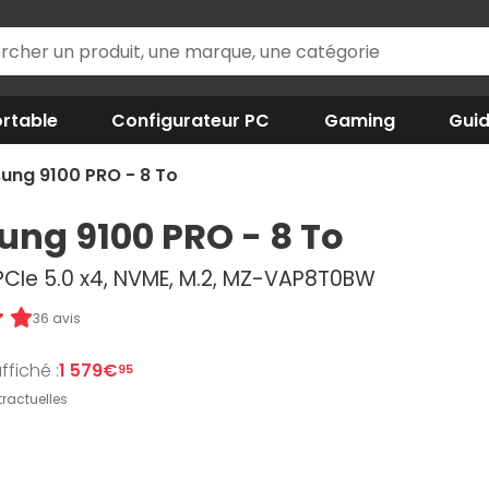
rtable
Configurateur PC
Gaming
Gui
ng 9100 PRO - 8 To
ng 9100 PRO - 8 To
 PCIe 5.0 x4, NVME, M.2, MZ-VAP8T0BW
36 avis
ffiché :
1 579€
95
ractuelles