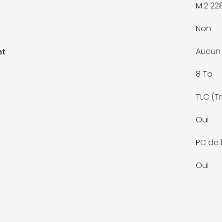
M.2 22
Non
Aucun
nt
8 To
TLC (Tr
Oui
PC de 
Oui