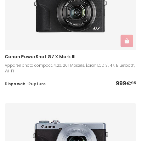
Canon PowerShot G7 X Mark III
Appareil photo compact, 4.2x, 20.1 Mpixels, Écran LCD 3'', 4K, Bluetooth,
Wi-Fi
999€
95
Dispo web :
Rupture