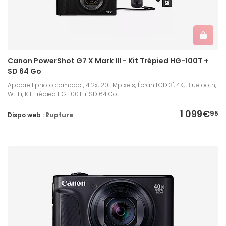
Canon PowerShot G7 X Mark III - Kit Trépied HG-100T +
SD 64 Go
Appareil photo compact, 4.2x, 20.1 Mpixels, Écran LCD 3'', 4K, Bluetooth,
Wi-Fi, Kit Trépied HG-100T + SD 64 Go
1 099€
95
Dispo web :
Rupture