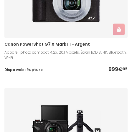
Canon PowerShot G7 X Mark III - Argent
Appareil photo compact, 4.2x, 20.1 Mpixels, Écran LCD 3'', 4K, Bluetooth,
Wi-Fi
999€
95
Dispo web :
Rupture