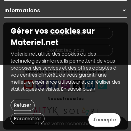
Garanties
,
Pack Zen
On répare votre PC portable
SAV, demander un retour
Informations
On rachète votre carte graphique
Informations
PC sur mesure : Votre RDV personnalisé
Guides d'achats et tutoriels
Plan du site
Notre démarche écologique
Gérer vos cookies sur
Nos marques
Materiel.net recrute
Rubrique d'aide
Conditions générales de vente
Notre programme d'affiliation
Materiel.net
Marketplace
Partenariat & Sponsoring
Informations légales
Contactez-nous
Materiel.net utilise des cookies ou des
Données personnelles
et
cookies
Gérer vos cookies
technologies similaires. Ils permettent de vous
Accessibilité : non conforme
proposer des services et des offres adaptés à
Materiel.net sur les réseaux sociaux
vos centres d’intérêt, de vous garantir une
meilleure expérience utilisateur et de réaliser des
statistiques de visites.
En savoir plus >
Nos autres sites
Refuser
Paramétrer
J'accepte
Affinez votre recherche