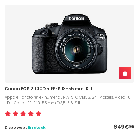
avec des
Reflex Canon pour professionnels
comprenant des capteurs plein format avec de très
belles résolutions et des vidéos en 4K pour une
qualité d’image exceptionnelle. Découvrez la marque
à l’origine du succès des Reflex et variez les plaisirs
comme vous le souhaitez en faisant parler votre
créativité.
Canon EOS 2000D + EF-S 18-55 mm IS II
Appareil photo reflex numérique, APS-C CMOS, 24.1 Mpixels, Vidéo Full
HD + Canon EF-S 18-55 mm F/3,5-5,6 IS II
649€
95
Dispo web :
En stock