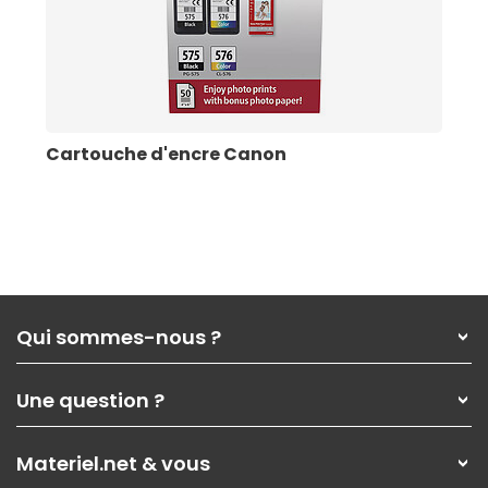
Cartouche d'encre Canon
Qui sommes-nous ?
Qui sommes-nous ?
Une question ?
Nos services
Les magasins Materiel.net
Rubrique d'aide / FAQ
Nos solutions pour les pros
Materiel.net & vous
Paiement, livraison
Contactez-nous