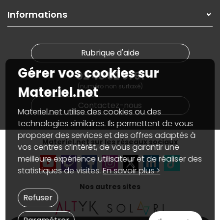
On répare votre PC portable
SAV, demander un retour
Informations
On rachète votre carte graphique
Informations
PC sur mesure : Votre RDV personnalisé
Guides d'achats et tutoriels
Plan du site
Notre démarche écologique
Nos marques
Materiel.net recrute
Rubrique d'aide
Conditions générales de vente
Notre programme d'affiliation
Marketplace
Gérer vos cookies sur
Partenariat & Sponsoring
02 40 92 91 91
Informations légales
(numéro non surtaxé)
Données personnelles
et
cookies
Materiel.net
Gérer vos cookies
Contactez-nous
Accessibilité : non conforme
Materiel.net utilise des cookies ou des
technologies similaires. Ils permettent de vous
proposer des services et des offres adaptés à
Materiel.net sur les réseaux sociaux
vos centres d’intérêt, de vous garantir une
meilleure expérience utilisateur et de réaliser des
statistiques de visites.
En savoir plus >
Nos autres sites
Refuser