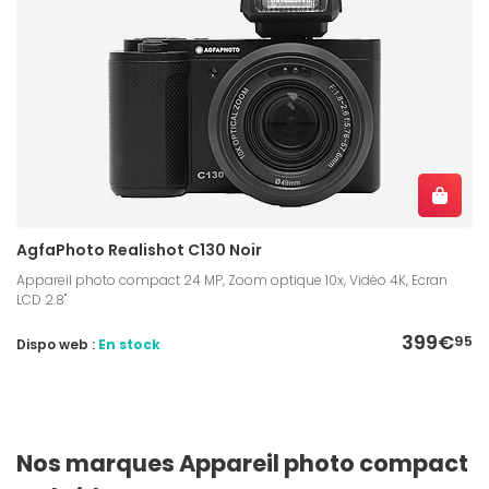
AgfaPhoto Realishot C130 Noir
Appareil photo compact 24 MP, Zoom optique 10x, Vidéo 4K, Ecran
LCD 2.8''
399€
95
Dispo web :
En stock
Nos marques Appareil photo compact