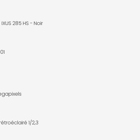
IXUS 285 HS - Noir
n
01
egapixels
étroéclairé 1/2,3