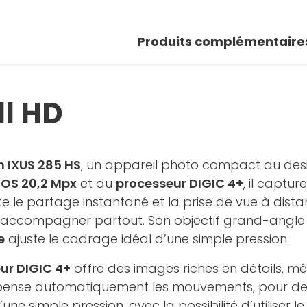
Produits complémentaire
ll HD
 IXUS 285 HS
, un appareil photo compact au desig
OS 20,2 Mpx
et du
processeur DIGIC 4+
, il captu
ite le partage instantané et la prise de vue à dist
s accompagner partout. Son objectif grand-angle
e
ajuste le cadrage idéal d’une simple pression.
ur DIGIC 4+
offre des images riches en détails, mê
nse automatiquement les mouvements, pour des 
ne simple pression, avec la possibilité d’utiliser 