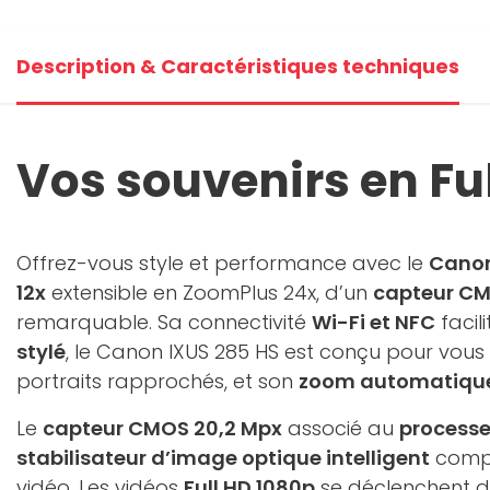
Description & Caractéristiques techniques
Vos souvenirs en Fu
Offrez-vous style et performance avec le
Canon
12x
extensible en ZoomPlus 24x, d’un
capteur CM
remarquable. Sa connectivité
Wi-Fi et NFC
facil
stylé
, le Canon IXUS 285 HS est conçu pour vou
portraits rapprochés, et son
zoom automatiqu
Le
capteur CMOS 20,2 Mpx
associé au
processe
stabilisateur d’image optique intelligent
compe
vidéo. Les vidéos
Full HD 1080p
se déclenchent d’u