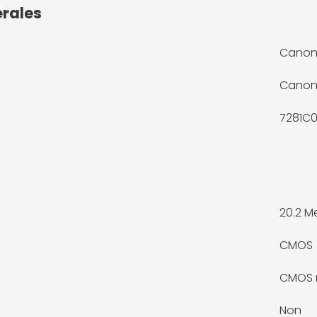
érales
Canon 
Cano
7281C0
20.2 M
CMOS
CMOS r
Non