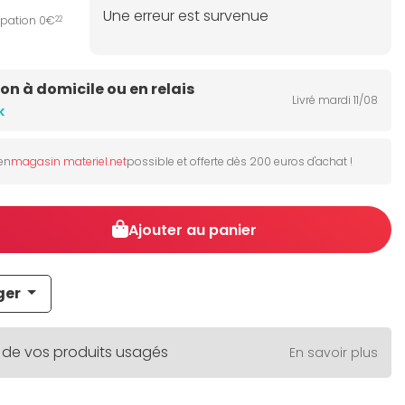
Une erreur est survenue
ipation 0€
22
son à domicile ou en relais
Livré mardi 11/08
k
 en
magasin materiel.net
possible et offerte dès 200 euros d'achat !
Ajouter au panier
ger
 de vos produits usagés
En savoir plus