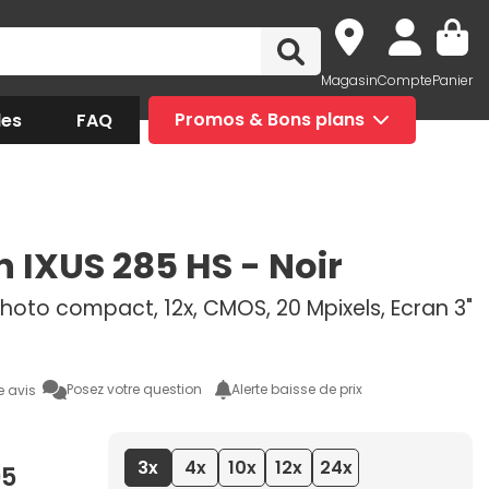
Magasin
Compte
Panier
des
FAQ
Promos & Bons plans
 IXUS 285 HS - Noir
hoto compact, 12x, CMOS, 20 Mpixels, Ecran 3"
Posez votre question
Alerte baisse de prix
e avis
3x
4x
10x
12x
24x
95