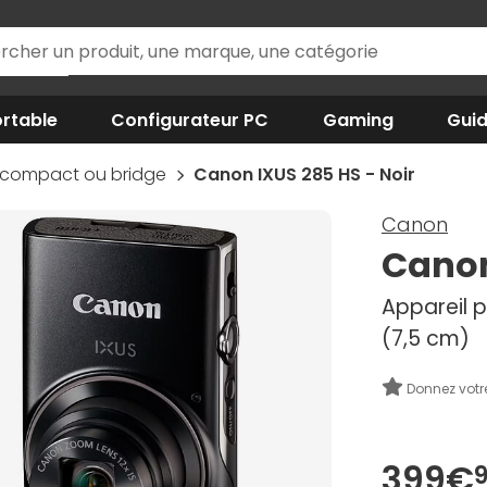
rtable
Configurateur PC
Gaming
Gui
 compact ou bridge
Canon IXUS 285 HS - Noir
Canon
Canon
Appareil p
(7,5 cm)
Donnez votr
399€