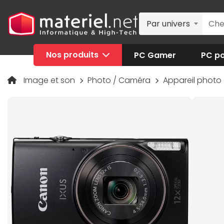
Par univers
Nos produits
PC Gamer
PC po
Image et son
Photo / Caméra
Appareil photo