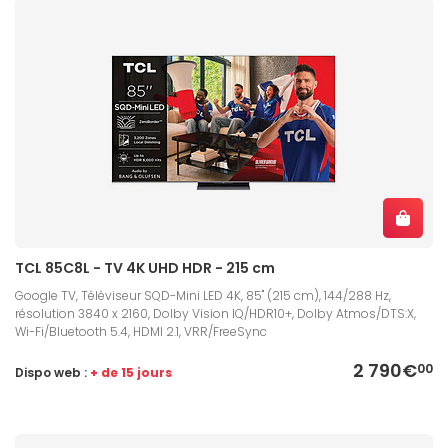
TCL 85C8L - TV 4K UHD HDR - 215 cm
Google TV, Téléviseur SQD-Mini LED 4K, 85" (215 cm), 144/288 Hz,
résolution 3840 x 2160, Dolby Vision IQ/HDR10+, Dolby Atmos/DTS:X,
Wi-Fi/Bluetooth 5.4, HDMI 2.1, VRR/FreeSync
2 790€
00
Dispo web :
+ de 15 jours