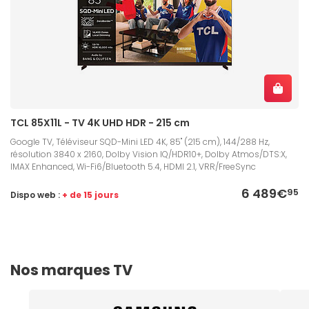
TCL 85X11L - TV 4K UHD HDR - 215 cm
Google TV, Téléviseur SQD-Mini LED 4K, 85" (215 cm), 144/288 Hz,
résolution 3840 x 2160, Dolby Vision IQ/HDR10+, Dolby Atmos/DTS:X,
IMAX Enhanced, Wi-Fi6/Bluetooth 5.4, HDMI 2.1, VRR/FreeSync
6 489€
95
Dispo web :
+ de 15 jours
Nos marques TV