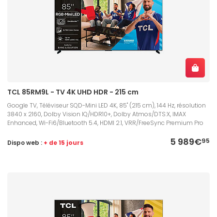
TCL 85RM9L - TV 4K UHD HDR - 215 cm
Google TV, Téléviseur SQD-Mini LED 4K, 85" (215 cm), 144 Hz, résolution
3840 x 2160, Dolby Vision IQ/HDR10+, Dolby Atmos/DTS:X, IMAX
Enhanced, Wi-Fi6/Bluetooth 5.4, HDMI 2.1, VRR/FreeSync Premium Pro
5 989€
95
Dispo web :
+ de 15 jours