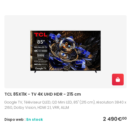
TCL 85X11K - TV 4K UHD HDR - 215 cm
Google TV, Téléviseur QLED, QD Mini LED, 85" (215 cm), résolution 3840 x
2160, Dolby Vision, HDMI 2.1, VRR, ALLM
2 490€
00
Dispo web :
En stock