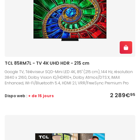
TCL 85RM7L - TV 4K UHD HDR - 215 cm
Google TV, Téléviseur SQD-Mini LED 4K, 85" (215 cm), 144 Hz, résolution
3840 x 2160, Dolby Vision IQ/HDR10+, Dolby Atmos/DTS:X, IMAX
Enhanced, Wi-Fi/Bluetooth 5.4, HDMI 2.1, VRR/FreeSync Premium Pro
2 289€
95
Dispo web :
+ de 15 jours