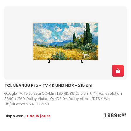
TCL 85A400 Pro - TV 4K UHD HDR - 215 cm
Google TV, Téléviseur QD-Mini LED 4K, 85" (215 cm), 144 Hz, résolution
3840 x 2160, Dolby Vision IQ/HDR10+, Dolby Atmos/DTS:X, Wi-
Fi5/Bluetooth 5.4, HDMI 2.1
1 989€
95
Dispo web :
+ de 15 jours