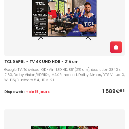
TCL 85P8L - TV 4K UHD HDR - 215 cm
Google TV, Téléviseur QD-Mini LED 4K, 85" (215 cm), résolution 3840 x
2160, Dolby Vision/HDR10+, IMAX Enhanced, Dolby Atmos/DTS Virtual X,
Wi-Fi5/Bluetooth 5.4, HDMI 2.1
1 589€
95
Dispo web :
+ de 15 jours