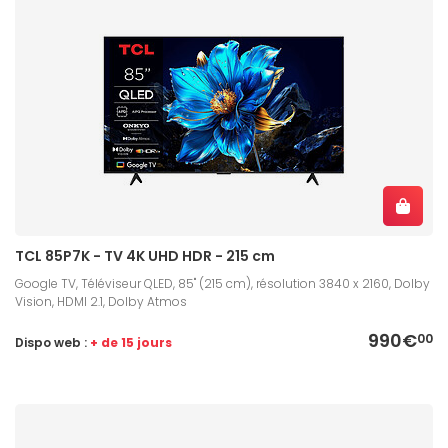
TCL 85P7K - TV 4K UHD HDR - 215 cm
Google TV, Téléviseur QLED, 85" (215 cm), résolution 3840 x 2160, Dolby
Vision, HDMI 2.1, Dolby Atmos
990€
00
Dispo web :
+ de 15 jours