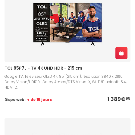
TCL 85P7L - TV 4K UHD HDR - 215 cm
Google TV, Téléviseur QLED 4K, 85" (215 cm), résolution 3840 x 2160,
Dolby Vision/HDR10+,Dolby Atmos/DTS Virtual X, Wi-Fi/Bluetooth 5.4,
HDMI 2.1
1 389€
95
Dispo web :
+ de 15 jours