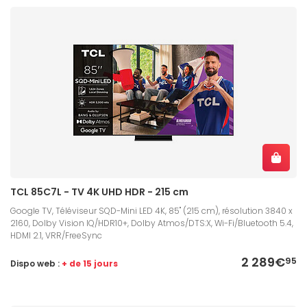
TCL 85C7L - TV 4K UHD HDR - 215 cm
Google TV, Téléviseur SQD-Mini LED 4K, 85" (215 cm), résolution 3840 x
2160, Dolby Vision IQ/HDR10+, Dolby Atmos/DTS:X, Wi-Fi/Bluetooth 5.4,
HDMI 2.1, VRR/FreeSync
2 289€
95
Dispo web :
+ de 15 jours