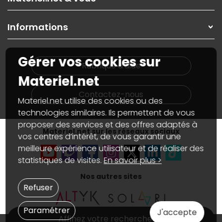
Paiement, livraison
Contactez-nous
Garanties
,
Pack Zen
On répare votre PC portable
SAV, demander un retour
Informations
On rachète votre carte graphique
Informations
PC sur mesure : Votre RDV personnalisé
Guides d'achats et tutoriels
Plan du site
Notre démarche écologique
Gérer vos cookies sur
Nos marques
Materiel.net recrute
Rubrique d'aide
Conditions générales de vente
Notre programme d'affiliation
Materiel.net
Marketplace
Partenariat & Sponsoring
Informations légales
Contactez-nous
Materiel.net utilise des cookies ou des
Données personnelles
et
cookies
Gérer vos cookies
technologies similaires. Ils permettent de vous
Accessibilité : non conforme
proposer des services et des offres adaptés à
Materiel.net sur les réseaux sociaux
vos centres d’intérêt, de vous garantir une
meilleure expérience utilisateur et de réaliser des
statistiques de visites.
En savoir plus >
Nos autres sites
Refuser
Paramétrer
J'accepte
Affinez votre recherche