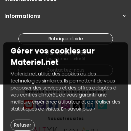
Paiement, livraison
Contactez-nous
Garanties
,
Pack Zen
On répare votre PC portable
SAV, demander un retour
Informations
On rachète votre carte graphique
Informations
PC sur mesure : Votre RDV personnalisé
Guides d'achats et tutoriels
Plan du site
Notre démarche écologique
Nos marques
Materiel.net recrute
Rubrique d'aide
Conditions générales de vente
Notre programme d'affiliation
Marketplace
Gérer vos cookies sur
Partenariat & Sponsoring
02 40 92 91 91
Informations légales
(numéro non surtaxé)
Données personnelles
et
cookies
Materiel.net
Gérer vos cookies
Contactez-nous
Accessibilité : non conforme
Materiel.net utilise des cookies ou des
technologies similaires. Ils permettent de vous
proposer des services et des offres adaptés à
Materiel.net sur les réseaux sociaux
vos centres d’intérêt, de vous garantir une
meilleure expérience utilisateur et de réaliser des
statistiques de visites.
En savoir plus >
Nos autres sites
Refuser