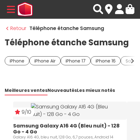
MENU
Retour
Téléphone étanche Samsung
Téléphone étanche Samsung
iPhone
iPhone Air
iPhone 17
iPhone 16
Samsu
Meilleures ventes
Nouveautés
Les mieux notés
9/10
Samsung Galaxy A16 4G (Bleu nuit) - 128 
Go - 4 Go
Galaxy A16 4G, bleu nuit, 128 Go, 6,7 pouces, Android 14