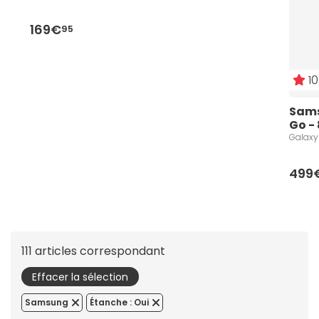
169€
95
10
Sams
Go -
Galaxy 
499
111 articles correspondant
Effacer la sélection
Samsung
Étanche : Oui