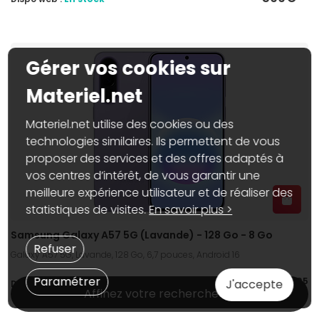
Gérer vos cookies sur
Materiel.net
Materiel.net utilise des cookies ou des
technologies similaires. Ils permettent de vous
proposer des services et des offres adaptés à
vos centres d’intérêt, de vous garantir une
meilleure expérience utilisateur et de réaliser des
statistiques de visites.
En savoir plus >
Samsung Galaxy A57 5G (Lavande) - 128 Go - 8 Go
Refuser
Galaxy A57 5G, Lavande, 128 Go, 6,7 pouces, Android 16
Paramétrer
549€
95
J'accepte
Dispo web :
En stock
Affinez votre recherche