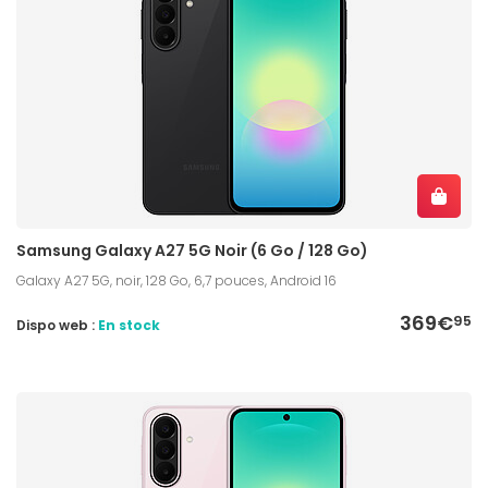
Samsung Galaxy A27 5G Noir (6 Go / 128 Go)
Galaxy A27 5G, noir, 128 Go, 6,7 pouces, Android 16
369€
95
Dispo web :
En stock