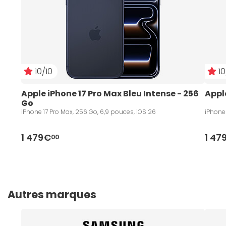
10/10
10
Apple iPhone 17 Pro Max Bleu Intense - 256 
Appl
Go
iPhone 17 Pro Max, 256 Go, 6,9 pouces, iOS 26
iPhone 
1 479€
1 47
00
Autres marques