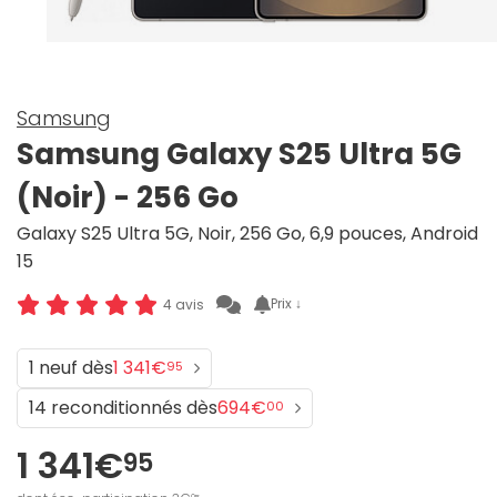
Samsung
Samsung Galaxy S25 Ultra 5G
(Noir) - 256 Go
Galaxy S25 Ultra 5G, Noir, 256 Go, 6,9 pouces, Android
15
Prix ↓
4 avis
1 neuf dès
1 341€
95
14 reconditionnés dès
694€
00
1 341€
95