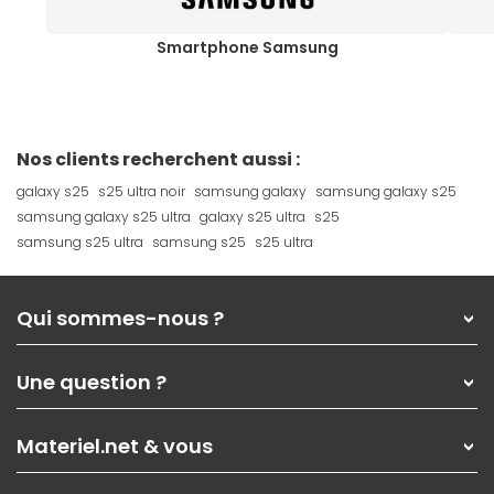
Smartphone Samsung
Nos clients recherchent aussi :
galaxy s25
s25 ultra noir
samsung galaxy
samsung galaxy s25
samsung galaxy s25 ultra
galaxy s25 ultra
s25
samsung s25 ultra
samsung s25
s25 ultra
Qui sommes-nous ?
Qui sommes-nous ?
Une question ?
Nos services
Les magasins Materiel.net
Rubrique d'aide / FAQ
Nos solutions pour les pros
Materiel.net & vous
Paiement, livraison
Contactez-nous
Garanties
,
Pack Zen