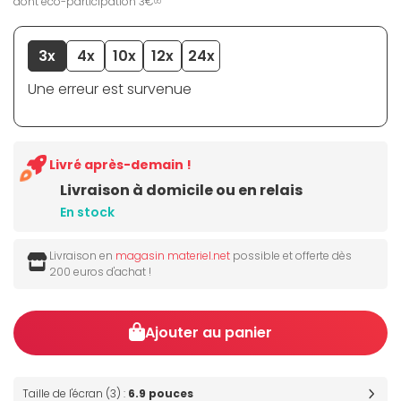
dont éco-participation 3€
05
3x
4x
10x
12x
24x
Une erreur est survenue
Livré après-demain !
Livraison à domicile ou en relais
En stock
Livraison en
magasin materiel.net
possible et offerte dès
200 euros d'achat !
Ajouter au panier
Taille de l'écran (3) :
6.9 pouces