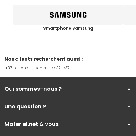
Smartphone Samsung
Nos clients recherchent aussi :
a 37
telephone
samsung a37
a37
Qui sommes-nous ?
Qui sommes-nous ?
Une question ?
Nos services
Les magasins Materiel.net
Rubrique d'aide / FAQ
Nos solutions pour les pros
Materiel.net & vous
Paiement, livraison
Contactez-nous
Garanties
,
Pack Zen