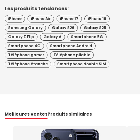
Les produits tendances :
iPhone
iPhone Air
iPhone 17
iPhone 16
Samsung Galaxy
Galaxy S26
Galaxy S25
Galaxy Z Flip
Galaxy A
Smartphone 5G
Smartphone 4G
Smartphone Android
Téléphone gamer
Téléphone pliable
Téléphone étanche
Smartphone double SIM
Meilleures ventes
Produits similaires