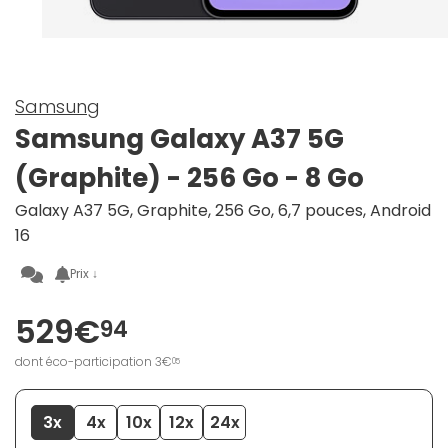
Samsung
Samsung Galaxy A37 5G
(Graphite) - 256 Go - 8 Go
Galaxy A37 5G, Graphite, 256 Go, 6,7 pouces, Android
16
Prix ↓
529€
94
dont éco-participation 3€
05
3x
4x
10x
12x
24x