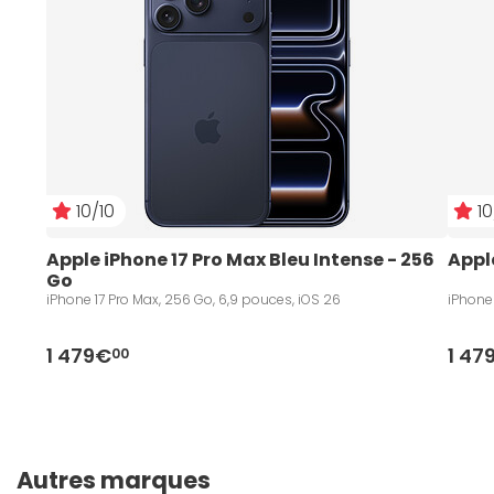
10/10
10
Apple iPhone 17 Pro Max Bleu Intense - 256 
Appl
Go
iPhone 17 Pro Max, 256 Go, 6,9 pouces, iOS 26
iPhone 
1 479€
1 47
00
Autres marques