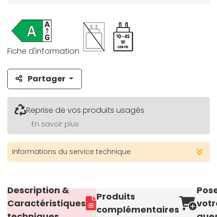
Fiche d'information
Partager
Reprise de vos produits usagés
En savoir plus
Informations du service technique
Description &
Pos
Produits
Caractéristiques
votr
complémentaires
techniques
ques