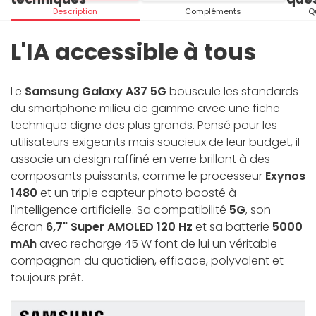
Description
Compléments
Q
L'IA accessible à tous
Le
Samsung Galaxy A37 5G
bouscule les standards
du smartphone milieu de gamme avec une fiche
technique digne des plus grands. Pensé pour les
utilisateurs exigeants mais soucieux de leur budget, il
associe un design raffiné en verre brillant à des
composants puissants, comme le processeur
Exynos
1480
et un triple capteur photo boosté à
l'intelligence artificielle. Sa compatibilité
5G
, son
écran
6,7" Super AMOLED 120 Hz
et sa batterie
5000
mAh
avec recharge 45 W font de lui un véritable
compagnon du quotidien, efficace, polyvalent et
toujours prêt.