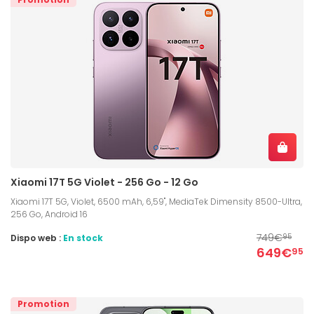
Xiaomi 17T 5G Violet - 256 Go - 12 Go
Xiaomi 17T 5G, Violet, 6500 mAh, 6,59", MediaTek Dimensity 8500-Ultra,
256 Go, Android 16
749€
Dispo web :
En stock
95
649€
95
Promotion