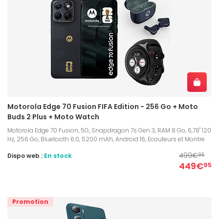
Motorola Edge 70 Fusion FIFA Edition - 256 Go + Moto
Buds 2 Plus + Moto Watch
Motorola Edge 70 Fusion, 5G, Snapdragon 7s Gen 3, RAM 8 Go, 6,78" 120
Hz, 256 Go, Bluetooth 6.0, 5200 mAh, Android 16, Ecouteurs et Montre
499€
Dispo web :
En stock
95
449€
95
Promotion