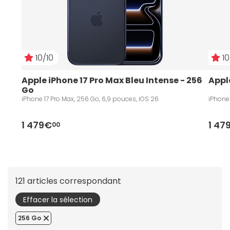
10/10
10
Apple iPhone 17 Pro Max Bleu Intense - 256 
Appl
Go
iPhone 17 Pro Max, 256 Go, 6,9 pouces, iOS 26
iPhone 
1 479€
1 47
00
121 articles correspondant
Effacer la sélection
256 Go