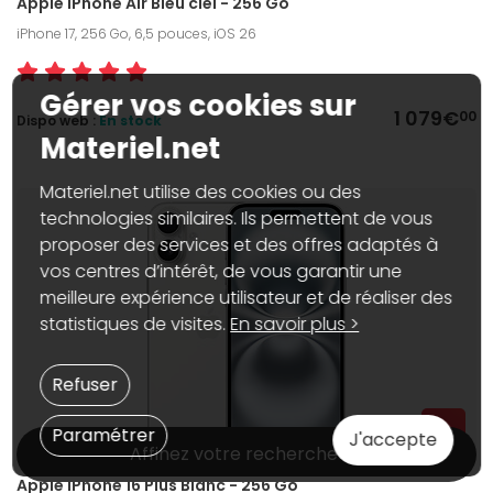
Apple iPhone Air Bleu ciel - 256 Go
iPhone 17, 256 Go, 6,5 pouces, iOS 26
Gérer vos cookies sur
1 079€
00
Dispo web :
En stock
Materiel.net
Materiel.net utilise des cookies ou des
technologies similaires. Ils permettent de vous
proposer des services et des offres adaptés à
vos centres d’intérêt, de vous garantir une
meilleure expérience utilisateur et de réaliser des
statistiques de visites.
En savoir plus >
Refuser
Paramétrer
J'accepte
Affinez votre recherche
Apple iPhone 16 Plus Blanc - 256 Go