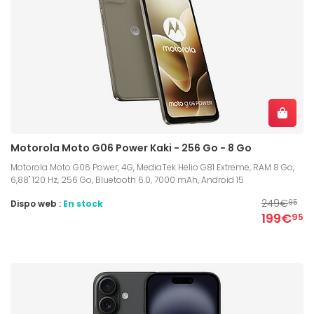
Motorola Moto G06 Power Kaki - 256 Go - 8 Go
Motorola Moto G06 Power, 4G, MediaTek Helio G81 Extreme, RAM 8 Go,
6,88" 120 Hz, 256 Go, Bluetooth 6.0, 7000 mAh, Android 15
249€
Dispo web :
En stock
95
199€
95