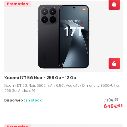
Promotion
Xiaomi 17T 5G Noir - 256 Go - 12 Go
Xiaomi 17T 5G, Noir, 6500 mAh, 6,59", MediaTek Dimensity 8500-Ultra,
256 Go, Android 16
749€
Dispo web :
En stock
95
649€
95
Promotion