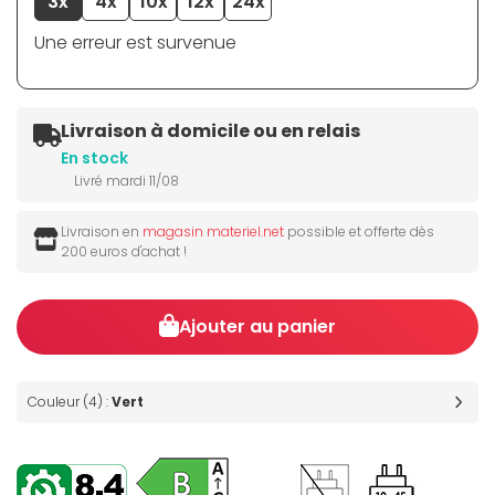
3x
4x
10x
12x
24x
Une erreur est survenue
Livraison à domicile ou en relais
En stock
Livré mardi 11/08
Livraison en
magasin materiel.net
possible et offerte dès
200 euros d'achat !
Ajouter au panier
Couleur (4) :
Vert