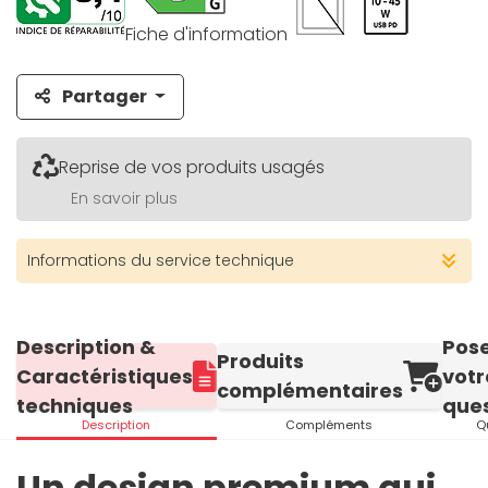
Fiche d'information
Partager
Reprise de vos produits usagés
En savoir plus
Informations du service technique
Description &
Pos
Produits
Caractéristiques
votr
complémentaires
techniques
ques
Description
Compléments
Q
Un design premium qui