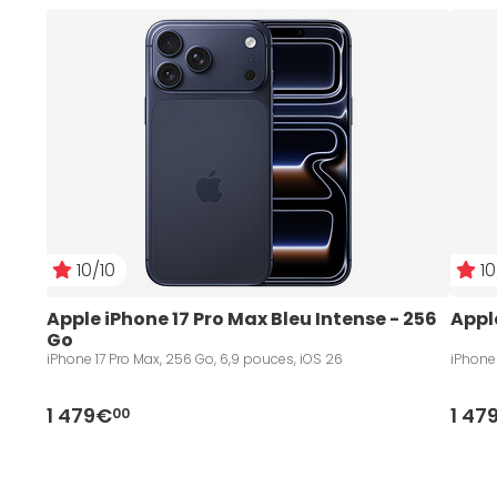
10/10
10
Apple iPhone 17 Pro Max Bleu Intense - 256 
Appl
Go
iPhone 17 Pro Max, 256 Go, 6,9 pouces, iOS 26
iPhone 
1 479€
1 47
00