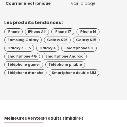
Courrier électronique
Voir la page
Les produits tendances :
iPhone
iPhone Air
iPhone 17
iPhone 16
Samsung Galaxy
Galaxy S26
Galaxy S25
Galaxy Z Flip
Galaxy A
Smartphone 5G
Smartphone 4G
Smartphone Android
Téléphone gamer
Téléphone pliable
Téléphone étanche
Smartphone double SIM
Meilleures ventes
Produits similaires