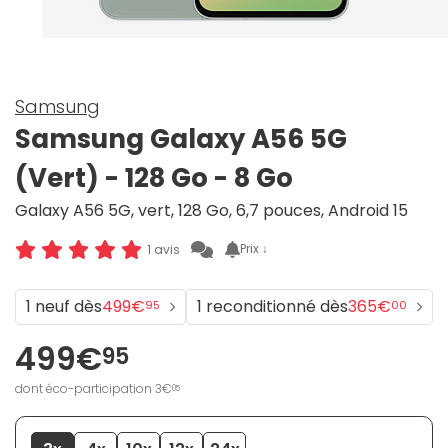
Samsung
Samsung Galaxy A56 5G
(Vert) - 128 Go - 8 Go
Galaxy A56 5G, vert, 128 Go, 6,7 pouces, Android 15
Prix ↓
1 avis
1 neuf dès
499€
1 reconditionné dès
365€
95
00
499€
95
dont éco-participation 3€
05