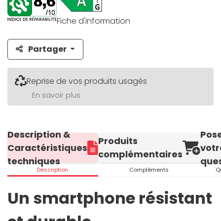
Fiche d'information
Partager
Reprise de vos produits usagés
En savoir plus
Description &
Pos
Produits
Caractéristiques
votr
complémentaires
techniques
ques
Description
Compléments
Q
Un smartphone résistant