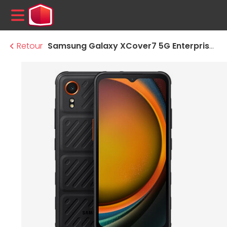
MENU
Retour
Samsung Galaxy XCover7 5G Enterprise Edition SM-G556B (Noir) - 128 Go