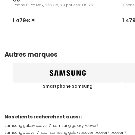
iPhone 17 Pro Max, 256 Go, 6,9 pouces, iOS 26
iPhone 
1 479€
1 47
00
Autres marques
Smartphone Samsung
Nos clients recherchent aussi :
samsung galaxy xcover 7
samsung galaxy xcover7
samsung x cover 7
xco
samsung galaxy xcover
xcover7
xcover 7