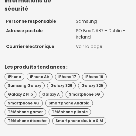
Informations de
sécurité
Personne responsable
Samsung
Adresse postale
PO Box 12987 – Dublin -
Ireland
Courrier électronique
Voir la page
Les produits tendances :
iPhone
iPhone Air
iPhone 17
iPhone 16
Samsung Galaxy
Galaxy S26
Galaxy S25
Galaxy Z Flip
Galaxy A
Smartphone 5G
Smartphone 4G
Smartphone Android
Téléphone gamer
Téléphone pliable
Téléphone étanche
Smartphone double SIM