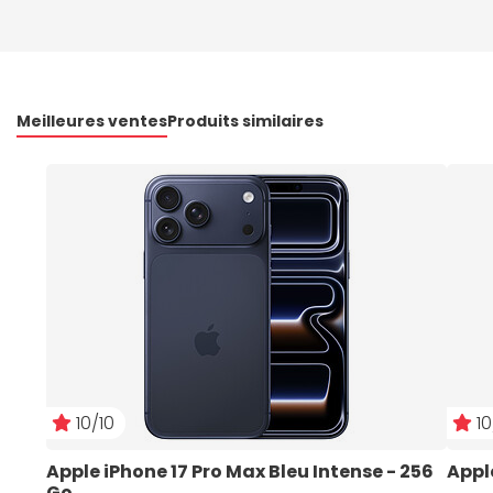
Meilleures ventes
Produits similaires
10/10
10
Apple iPhone 17 Pro Max Bleu Intense - 256 
Appl
Go