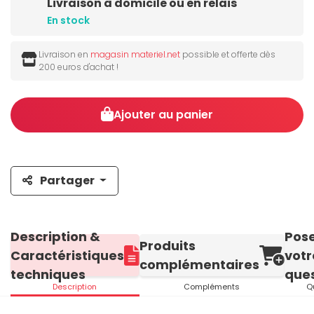
Livraison à domicile ou en relais
En stock
Livraison en
magasin materiel.net
possible et offerte dès
200 euros d'achat !
Ajouter au panier
Partager
Description &
Pos
Produits
Caractéristiques
votr
complémentaires
techniques
ques
Description
Compléments
Q