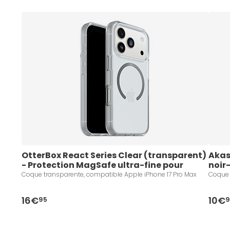
OtterBox React Series Clear (transparent) 
Akas
- Protection MagSafe ultra-fine pour 
noir
iPhone 17 Pro Max
Coque transparente, compatible Apple iPhone 17 Pro Max
Coque 
16€
10€
95