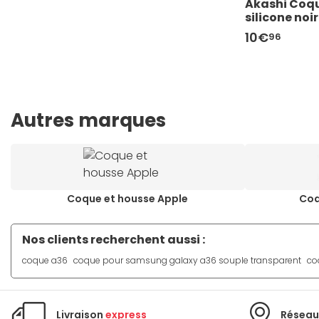
Akashi Coqu
silicone no
10€
96
Autres marques
Coque et housse Apple
Coq
Nos clients recherchent aussi :
coque a36
coque pour samsung galaxy a36 souple transparent
co
Livraison
express
Réseau