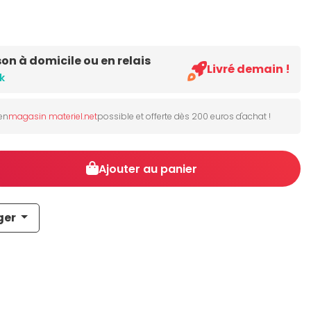
son à domicile ou en relais
Livré demain !
k
 en
magasin materiel.net
possible et offerte dès 200 euros d'achat !
Ajouter au panier
ger