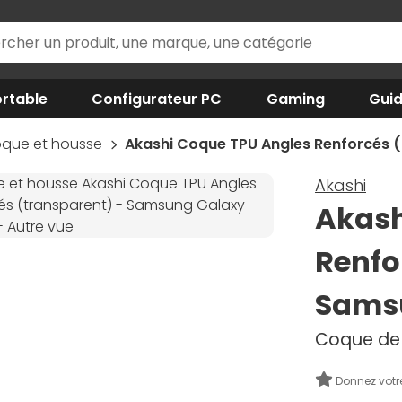
rtable
Configurateur PC
Gaming
Gui
que et housse
Akashi Coque TPU Angles Renforcés 
Akashi
Akash
Renfo
Samsu
Coque de 
Donnez votr