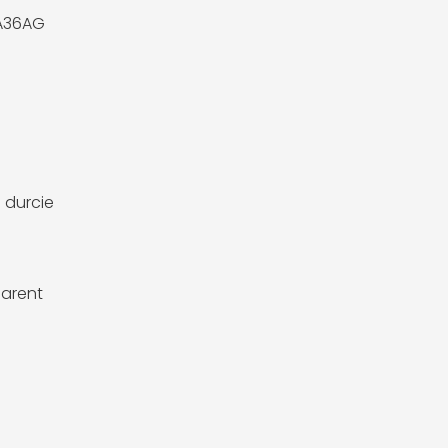
A36AG
e
 durcie
arent