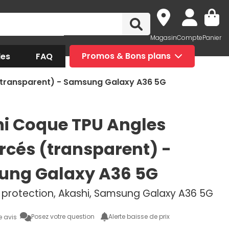
Magasin
Compte
Panier
des
FAQ
Promos & Bons plans
(transparent) - Samsung Galaxy A36 5G
i Coque TPU Angles
rcés (transparent) -
ng Galaxy A36 5G
protection, Akashi, Samsung Galaxy A36 5G
Posez votre question
Alerte baisse de prix
e avis