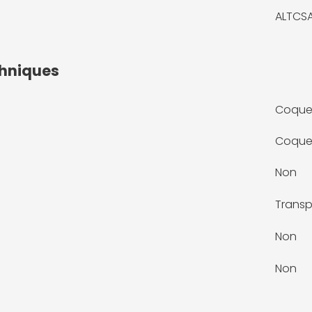
ALTCS
chniques
Coqu
Coque
Non
Transp
Non
Non