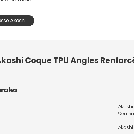
usse Akashi
 Akashi Coque TPU Angles Renfor
érales
Akashi
Samsu
Akashi