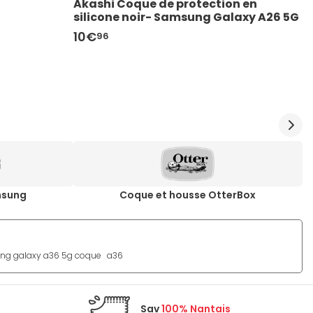
Akashi Coque de protection en 
A
silicone noir- Samsung Galaxy A26 5G
s
10€
1
96
msung
Coque et housse OtterBox
g galaxy a36 5g coque
a36
Sav
100% Nantais