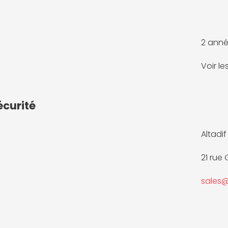
2 anné
Voir l
écurité
Altadif 
21 rue
sales@